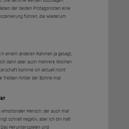
t. Die Gefühle werden sozusagen
tleben der beiden Protagonisten eine
inszenierung führen, die wiederum
ch in einem anderen Rahmen ja gesagt,
ss ich dann aber auch mehrere Wochen
terschaft komme ich aktuell nicht
se Treiben hinter der Bühne mal
ck?
in emotionaler Mensch, der auch mal
ngt schnell negativ, aber ich bin halt
n. Das Herunterspielen und