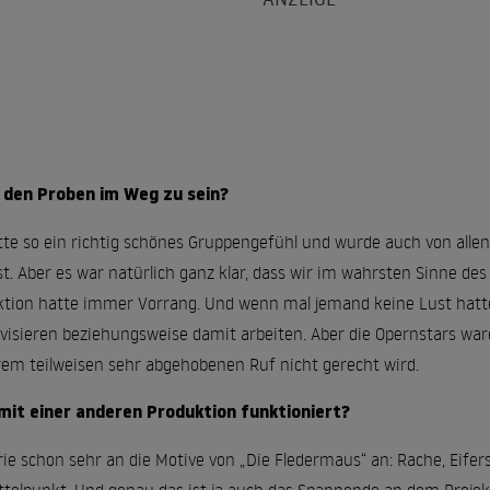
i den Proben im Weg zu sein?
atte so ein richtig schönes Gruppengefühl und wurde auch von all
. Aber es war natürlich ganz klar, dass wir im wahrsten Sinne des
uktion hatte immer Vorrang. Und wenn mal jemand keine Lust hatte
visieren beziehungsweise damit arbeiten. Aber die Opernstars ware
rem teilweisen sehr abgehobenen Ruf nicht gerecht wird.
 mit einer anderen Produktion funktioniert?
rie schon sehr an die Motive von „Die Fledermaus“ an: Rache, Eifersu