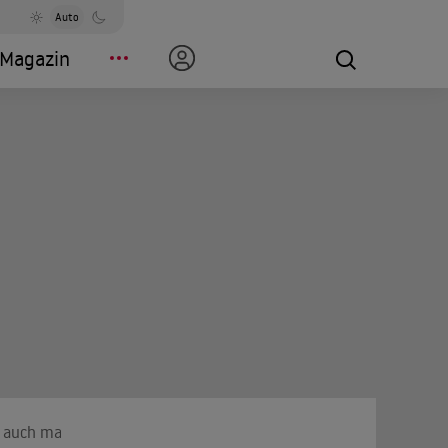
Auto
Magazin
auch mal laut wird"!