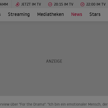
RAMM
JETZT IM TV
20:15 IM TV
22:00 IM TV
s
Streaming
Mediatheken
News
Stars
view über "For the Drama": "Ich bin ein emotionaler Mensch, der 