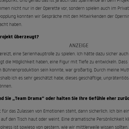
telpunkt. Und genau das ist ja auch das Spannende an dem Projek
men nicht nur in der Operette vor, sondern spielen auch im Priva
 Dopplung konnten wir Gespräche mit den Mitwirkenden der Opern
acht haben.
rojekt überzeugt?
ereizt, eine Serienhauptrolle zu spielen. Ich hätte dazu sicher au
ngt die Möglichkeit haben, eine Figur mit Tiefe zu entwickeln. Da
ßen Bühnenproduktion sein konnte, war großartig. Durch meine Mut
halb ich es sehr geschätzt habe, dieses geschäftige, unprätentiö
önnen.
nd Sie „Team Drama“ oder halten Sie Ihre Gefühle eher zurü
für das Zulassen von Emotionen steht, dann sicherlich. Ich bin e
 auf den Tisch haut oder weint. Eine dramatische Persönlichkeit kli
Coolness ist sowieso von gestern, wie wir mittlerweile wissen sollte