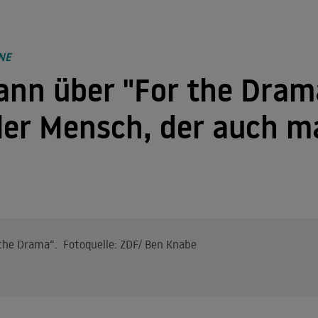
NE
nn über "For the Drama
er Mensch, der auch ma
 the Drama“. Fotoquelle: ZDF/ Ben Knabe