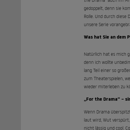
the Drama“ auch im Mit
gedoppelt, denn sie kom
Rolle. Und durch diese
unsere Serie vorangebr
Was hat Sie an dem P
Natürlich hat es mich g
denn ich wollte unbedi
lang Teil einer so gro
zum Theaterspielen, wes
wieder miterleben zu k
„For the Drama“ – si
Wenn Drama überspitzt 
laut wird, Wut verspürt,
nicht lässig und cool. 