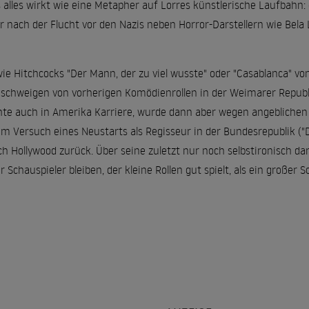
s alles wirkt wie eine Metapher auf Lorres künstlerische Laufbahn
er nach der Flucht vor den Nazis neben Horror-Darstellern wie Bel
wie Hitchcocks "Der Mann, der zu viel wusste" oder "Casablanca" von
 schweigen von vorherigen Komödienrollen in der Weimarer Republik
hte auch in Amerika Karriere, wurde dann aber wegen angebliche
em Versuch eines Neustarts als Regisseur in der Bundesrepublik ("
ach Hollywood zurück. Über seine zuletzt nur noch selbstironisch da
ner Schauspieler bleiben, der kleine Rollen gut spielt, als ein großer 