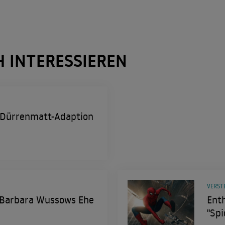
H INTERESSIEREN
 Dürrenmatt-Adaption
VERST
 Barbara Wussows Ehe
Enth
"Spi