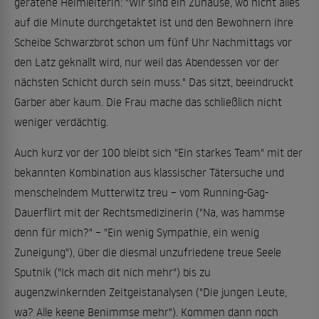
geratene Heimleiterin: "Wir sind ein Zuhause, wo nicht alles
auf die Minute durchgetaktet ist und den Bewohnern ihre
Scheibe Schwarzbrot schon um fünf Uhr Nachmittags vor
den Latz geknallt wird, nur weil das Abendessen vor der
nächsten Schicht durch sein muss." Das sitzt, beeindruckt
Garber aber kaum. Die Frau mache das schließlich nicht
weniger verdächtig.
Auch kurz vor der 100 bleibt sich "Ein starkes Team" mit der
bekannten Kombination aus klassischer Tätersuche und
menschelndem Mutterwitz treu – vom Running-Gag-
Dauerflirt mit der Rechtsmedizinerin ("Na, was hammse
denn für mich?" – "Ein wenig Sympathie, ein wenig
Zuneigung"), über die diesmal unzufriedene treue Seele
Sputnik ("Ick mach dit nich mehr") bis zu
augenzwinkernden Zeitgeistanalysen ("Die jungen Leute,
wa? Alle keene Benimmse mehr"). Kommen dann noch