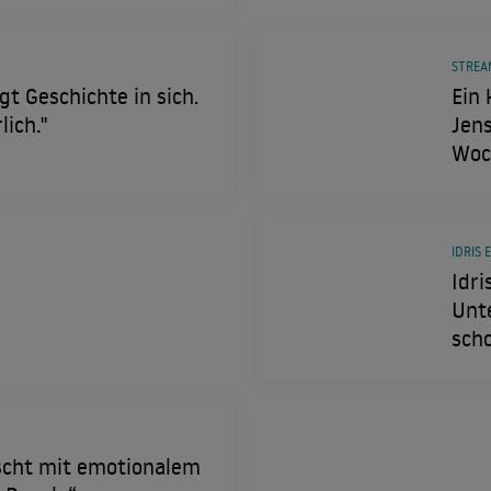
STREA
ägt Geschichte in sich.
Ein 
lich."
Jens
Woc
IDRIS 
Idri
Unte
scho
scht mit emotionalem