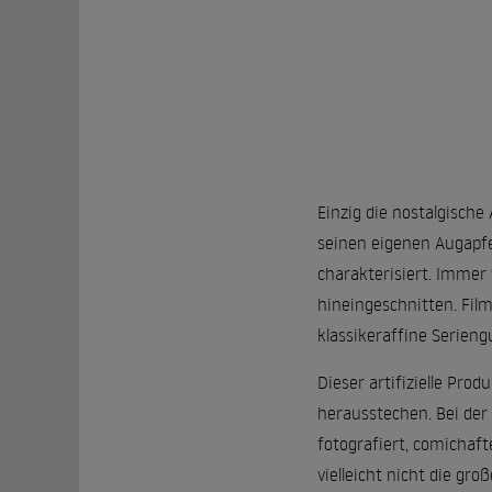
Einzig die nostalgisch
seinen eigenen Augapfe
charakterisiert. Immer
hineingeschnitten. Fil
klassikeraffine Serieng
Dieser artifizielle Pro
herausstechen. Bei der 
fotografiert, comichaf
vielleicht nicht die gro