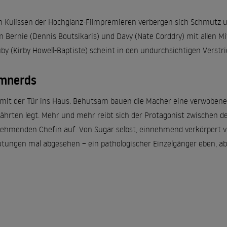
n Kulissen der Hochglanz-Filmpremieren verbergen sich Schmutz 
um Bernie (Dennis Boutsikaris) und Davy (Nate Corddry) mit allen Mi
by (Kirby Howell-Baptiste) scheint in den undurchsichtigen Verstri
ilmnerds
ht mit der Tür ins Haus. Behutsam bauen die Macher eine verwobene
ährten legt. Mehr und mehr reibt sich der Protagonist zwischen de
nehmenden Chefin auf. Von Sugar selbst, einnehmend verkörpert vo
tungen mal abgesehen – ein pathologischer Einzelgänger eben, ab