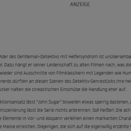
e Ader des Gentleman-Detektivs mit Helfersyndrom ist unübersehba
l. Dazu hängt er seiner Leidenschaft zu alten Filmen nach, was di
 wieder sind Ausschnitte von Filmklassikern mit Legenden wie Hum
mnerds dürften an diesen Szenen des Detektiv-Genrestücks ihre he
ucker halten die cineastischen Einschübe die Handlung eher auf.
duktionsansatz lässt "John Sugar" bisweilen etwas sperrig dastehen, 
Inszenierung lässt die Serie nichts anbrennen. Soll heißen: Die ac
te Elemente in Vor- und Abspann verleihen einen markanten Charak
ße Masse erreichen. Diejenigen, die sich auf die eigenwillig erzählt