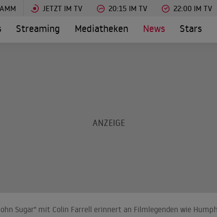
RAMM
JETZT IM TV
20:15 IM TV
22:00 IM TV
s
Streaming
Mediatheken
News
Stars
John Sugar" mit Colin Farrell erinnert an Filmlegenden wie Hump