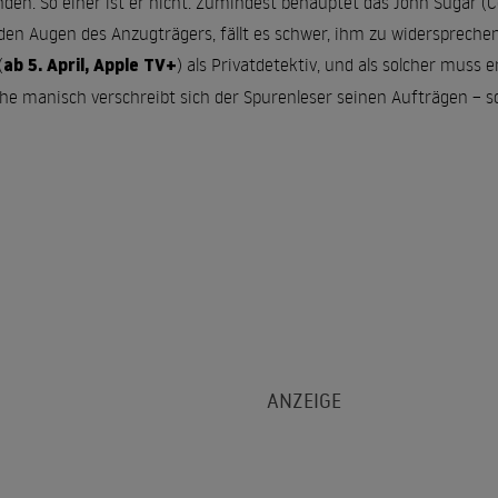
den. So einer ist er nicht. Zumindest behauptet das John Sugar (Col
nden Augen des Anzugträgers, fällt es schwer, ihm zu widerspreche
ab 5. April, Apple TV+
(
) als Privatdetektiv, und als solcher muss 
e manisch verschreibt sich der Spurenleser seinen Aufträgen – so 