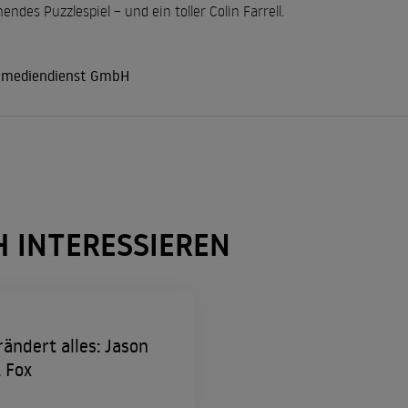
ndes Puzzlespiel – und ein toller Colin Farrell.
r mediendienst GmbH
H INTERESSIEREN
rändert alles: Jason
. Fox