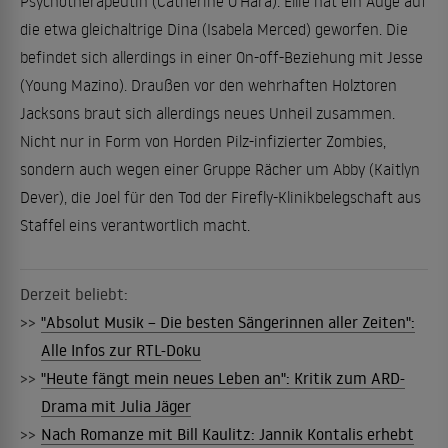
Psychotherapeutin (Catherine O'Hara). Ellie hat ein Auge auf
die etwa gleichaltrige Dina (Isabela Merced) geworfen. Die
befindet sich allerdings in einer On-off-Beziehung mit Jesse
(Young Mazino). Draußen vor den wehrhaften Holztoren
Jacksons braut sich allerdings neues Unheil zusammen.
Nicht nur in Form von Horden Pilz-infizierter Zombies,
sondern auch wegen einer Gruppe Rächer um Abby (Kaitlyn
Dever), die Joel für den Tod der Firefly-Klinikbelegschaft aus
Staffel eins verantwortlich macht.
Derzeit beliebt:
>>
"Absolut Musik – Die besten Sängerinnen aller Zeiten":
Alle Infos zur RTL-Doku
>>
"Heute fängt mein neues Leben an": Kritik zum ARD-
Drama mit Julia Jäger
>>
Nach Romanze mit Bill Kaulitz: Jannik Kontalis erhebt