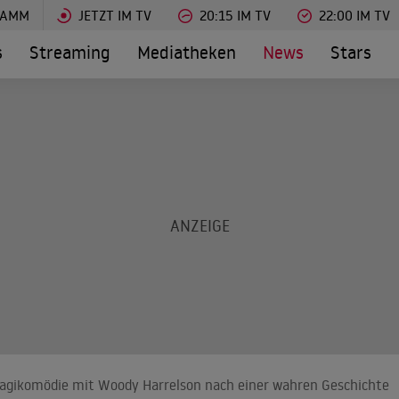
RAMM
JETZT IM TV
20:15 IM TV
22:00 IM TV
s
Streaming
Mediatheken
News
Stars
Tragikomödie mit Woody Harrelson nach einer wahren Geschichte