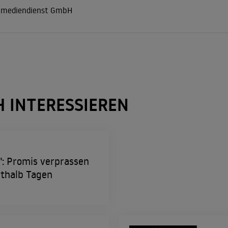
r mediendienst GmbH
H INTERESSIEREN
": Promis verprassen
rthalb Tagen