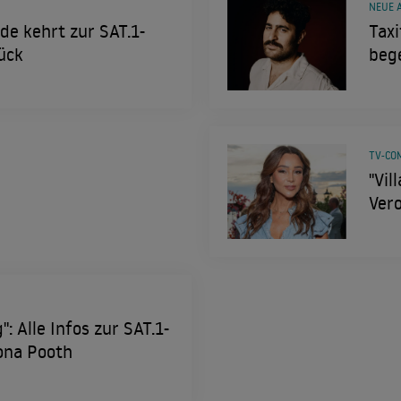
NEUE 
de kehrt zur SAT.1-
Tax
ück
bege
TV-CO
"Vil
Ver
": Alle Infos zur SAT.1-
ona Pooth