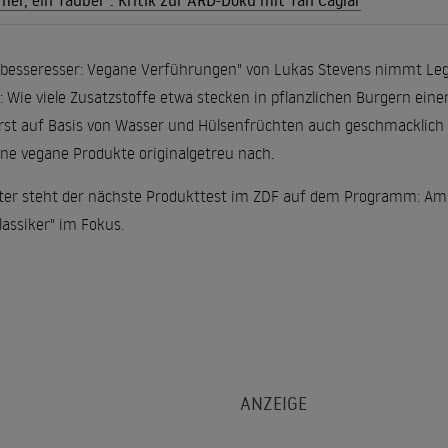
hmer, ein Tauber": Kritik zur ARD-Doku mit Tan Caglar
"besseresser: Vegane Verführungen" von Lukas Stevens nimmt Leg
: Wie viele Zusatzstoffe etwa stecken in pflanzlichen Burgern ein
st auf Basis von Wasser und Hülsenfrüchten auch geschmacklich 
e vegane Produkte originalgetreu nach.
ter steht der nächste Produkttest im ZDF auf dem Programm: Am 
assiker" im Fokus.