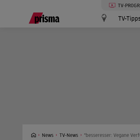
TV-PROG
TV-Tipp
News
TV-News
"besseresser: Vegane Ver