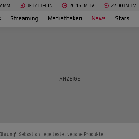
RAMM
JETZT IM TV
20:15 IM TV
22:00 IM TV
s
Streaming
Mediatheken
News
Stars
führung": Sebastian Lege testet vegane Produkte