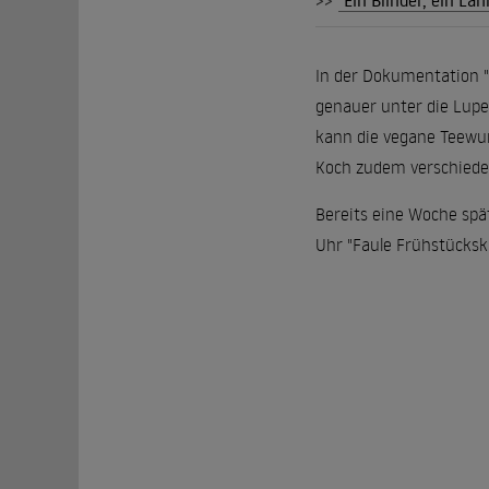
>>
"Ein Blinder, ein La
In der Dokumentation 
genauer unter die Lupe
kann die vegane Teewur
Koch zudem verschieden
Bereits eine Woche spä
Uhr "Faule Frühstückskl