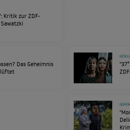
: Kritik zur ZDF-
 Sawatzki
GESELL
ossen? Das Geheimnis
"37°
lüftet
ZDF
GEHEIM
"Mor
Deli
Krim