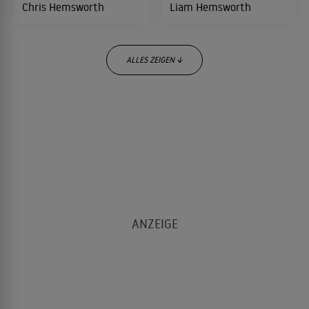
Chris Hemsworth
Liam Hemsworth
ALLES ZEIGEN ↓
Josh Henderson
Martin Henderson
Christina Hendricks
Jimi Hendrix