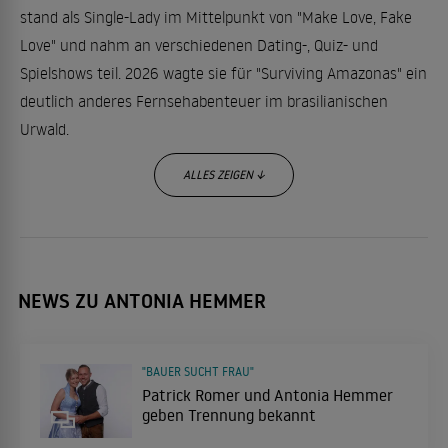
stand als Single-Lady im Mittelpunkt von "Make Love, Fake
Love" und nahm an verschiedenen Dating-, Quiz- und
Spielshows teil. 2026 wagte sie für "Surviving Amazonas" ein
deutlich anderes Fernsehabenteuer im brasilianischen
Urwald.
ALLES ZEIGEN ↓
Neben ihren Fernsehauftritten arbeitet Antonia als
Influencerin und Model. Über ihre sozialen Netzwerke
berichtet sie über Reisen, Mode, Beauty, ihren Hund und ihr
Privatleben. Außerdem sammelte sie erste Erfahrungen als
NEWS ZU ANTONIA HEMMER
Moderatorin und plante gemeinsam mit ihrem Partner
Leopold Krey einen Podcast.
"BAUER SUCHT FRAU"
Patrick Romer und Antonia Hemmer
geben Trennung bekannt