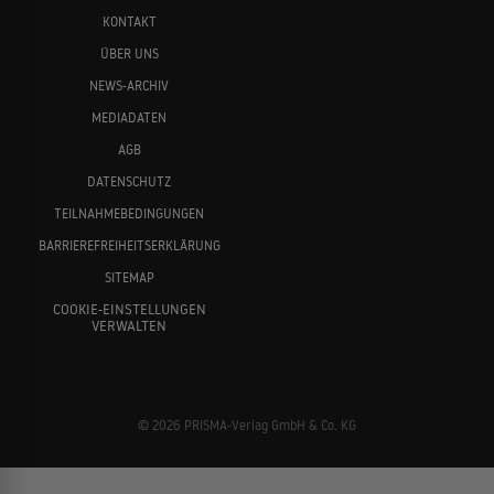
KONTAKT
ÜBER UNS
NEWS-ARCHIV
MEDIADATEN
Lance Henriksen
Krister Henriksson
AGB
DATENSCHUTZ
TEILNAHMEBEDINGUNGEN
BARRIEREFREIHEITSERKLÄRUNG
SITEMAP
COOKIE-EINSTELLUNGEN
VERWALTEN
Jim Henson
Steffen Henssler
© 2026 PRISMA-Verlag GmbH & Co. KG