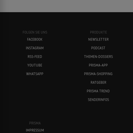
FOLGEN SIE UNS
PRODUKTE
FACEBOOK
NEWSLETTER
INSTAGRAM
PODCAST
Jill Hennessy
André Hennicke
RSS-FEED
THEMEN-DOSSIERS
YOUTUBE
PRISMA-APP
WHATSAPP
PRISMA-SHOPPING
RATGEBER
PRISMA TREND
SENDERINFOS
Paul Henreid
Bjarne Henriksen
PRISMA
IMPRESSUM