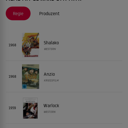
Regie
Produzent
Shalako
1968
WESTERN
Anzio
1968
KRIEGSFILM
Warlock
1959
WESTERN