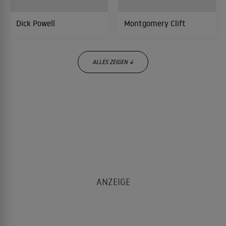
Dick Powell
Montgomery Clift
ALLES ZEIGEN ↓
Susan Hayward
Lee Marvin