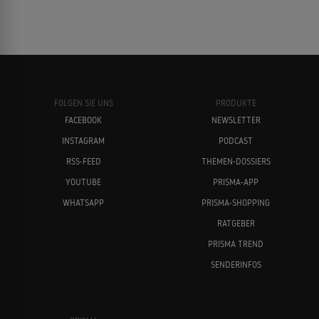
Spencer Tracy
Anthony Quinn
FOLGEN SIE UNS
PRODUKTE
FACEBOOK
NEWSLETTER
INSTAGRAM
PODCAST
José Ferrer
Alan Ladd
RSS-FEED
THEMEN-DOSSIERS
YOUTUBE
PRISMA-APP
WHATSAPP
PRISMA-SHOPPING
RATGEBER
PRISMA TREND
SENDERINFOS
Robert Mitchum
Humphrey Bogart