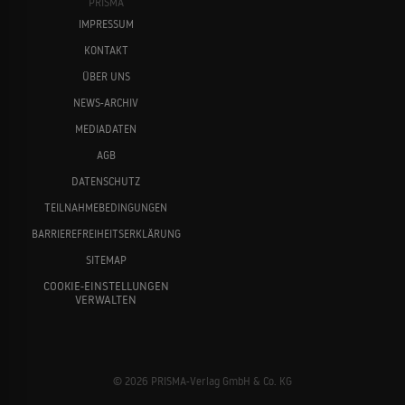
PRISMA
IMPRESSUM
KONTAKT
ÜBER UNS
NEWS-ARCHIV
MEDIADATEN
Fred MacMurray
DeForest Kelley
AGB
DATENSCHUTZ
TEILNAHMEBEDINGUNGEN
BARRIEREFREIHEITSERKLÄRUNG
SITEMAP
COOKIE-EINSTELLUNGEN
VERWALTEN
Giancarlo Giannini
Peter Falk
© 2026 PRISMA-Verlag GmbH & Co. KG