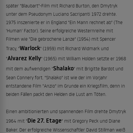
später "Blaubart"-Film mit Richard Burton, den Dmytryk
unter dem Pseudonym Luciano Sacripanti 1972 drehte.
1975 inszenierte er in England "Ein Mann rechnet ab" (The
'Human' Factor). Seine erfolgreiche Westernreihe mit
Filmen wie "Die gebrochene Lanze" (1954) mit Spencer
Warlock
Tracy, "
" (1959) mit Richard Widmark und
Alvarez Kelly
"
" (1965) mit William Holden setzte er 1968
Shalako
mit dem aufwendigen "
" mit Brigitte Bardot und
Sean Connery fort. "Shalako" ist wie der im Vorjahr
entstandene Film "Anzio" im Grunde ein Kriegsfilm, denn in
beiden Fällen packt den Helden die Lust am Töten.
Einen ambitionierten und spannenden Film drehte Dmytryk
Die 27. Etage
1964 mit "
" mit Gregory Peck und Diane
Baker. Der erfolgreiche Wissenschaftler David Stillman weiß