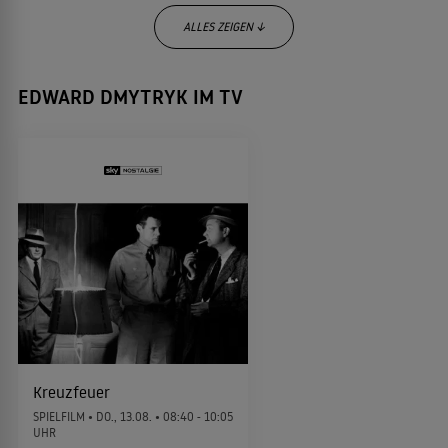
ALLES ZEIGEN ↓
EDWARD DMYTRYK IM TV
Das Land des Regenbaums
Warlock
1957
FAMILIENEPOS
WESTERN
Treffpunkt Hongkong
Leb wohl, Liebling
1955
ABENTEUERFILM
DETEKTIVFILM
Die linke Hand Gottes
1955
ABENTEUER
Kreuzfeuer
SPIELFILM •
DO., 13.08.
• 08:40 - 10:05
Die gebrochene Lanze
UHR
1954
WESTERN