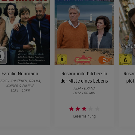
Klassenkameraden
1984
KRIMINALFILM
Familie Neumann
Rosamunde Pilcher: In
Rosa
der Mitte eines Lebens
plöt
SERIE • KOMÖDIEN, DRAMA,
KINDER & FAMILIE
FILM • DRAMA
1984 - 1986
2012 • 88 MIN.
Lesermeinung