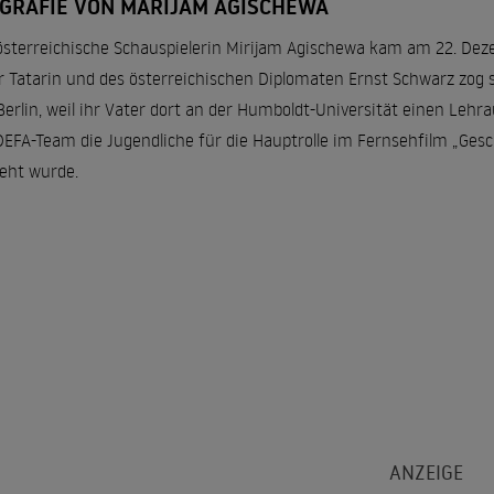
OGRAFIE VON MARIJAM AGISCHEWA
österreichische Schauspielerin Mirijam Agischewa kam am 22. Dez
r Tatarin und des österreichischen Diplomaten Ernst Schwarz zog si
Berlin, weil ihr Vater dort an der Humboldt-Universität einen Leh
DEFA-Team die Jugendliche für die Hauptrolle im Fernsehfilm „Ges
eht wurde.