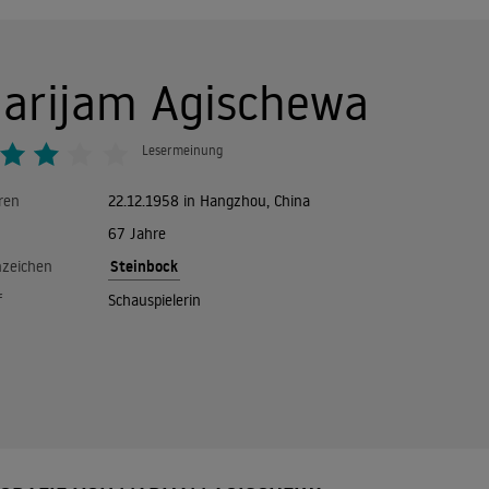
arijam Agischewa
Lesermeinung
ren
22.12.1958 in Hangzhou, China
67 Jahre
Steinbock
nzeichen
f
Schauspielerin