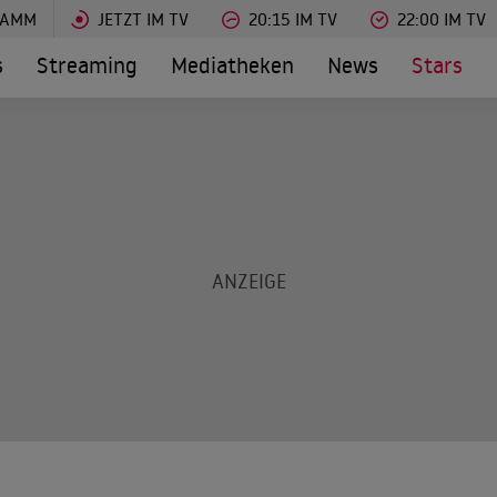
RAMM
JETZT IM TV
20:15 IM TV
22:00 IM TV
s
Streaming
Mediatheken
News
Stars