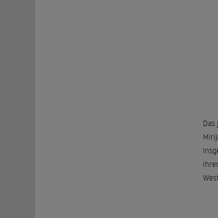
Das 
Miri
Insg
ihre
West
Beka