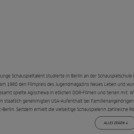
junge Schauspieltalent studierte in Berlin an der Schauspielschule B
jam 1980 den Filmpreis des Jugendmagazins Neues Leben und wurd
esamt spielte Agischewa in etlichen DDR-Filmen und Serien mit. W
m staatlich genehmigten USA-Aufenthalt bei Familienangehörigen n
-Berlin. Seitdem erhielt die vielseitige Schauspielerin zahlreiche R
ALLES ZEIGEN ↓
nnte Serien wie „Wolffs Revier“, „Das Traumschiff“ und „Tatort“ ge