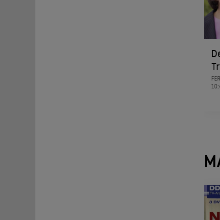
D
T
FE
10:
M