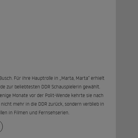
usch. Für ihre Hauptrolle in „Marta, Marta“ erhielt
e zur beliebtesten DDR Schauspielerin gewählt.
enige Monate vor der Polit-Wende kehrte sie nach
icht mehr in die DDR zurück, sondern verblieb in
ollen in Filmen und Fernsehserien.
hören dazu. Ihre große Popularität verdankt sie der