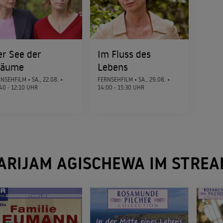
Im Tal der wilden Rosen - Ritt ins 
2007
MELODRAM
er See der
Im Fluss des
Eine Liebe in Königsberg
räume
Lebens
2006
TRAGIKOMÖDIE
RNSEHFILM •
SA., 22.08.
•
FERNSEHFILM •
SA., 29.08.
•
40 - 12:10 UHR
14:00 - 15:30 UHR
Der See der Träume
2006
MELODRAM
ARIJAM AGISCHEWA IM STREA
Tödliches Rendezvous - Die Spur 
2002
THRILLER