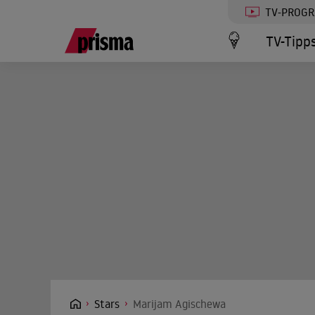
TV-PROG
TV-Tipp
Stars
Marijam Agischewa