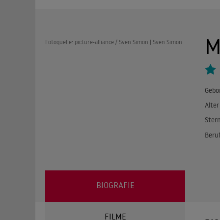
M
Fotoquelle: picture-alliance / Sven Simon | Sven Simon
Gebo
Alter
Ster
Beru
BIOGRAFIE
FILME