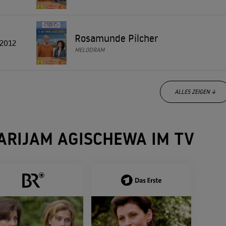
Rosamunde Pilcher
2012
MELODRAM
ALLES ZEIGEN ↓
Rosamunde Pilcher
2012
ARIJAM AGISCHEWA IM TV
MELODRAM
Im Fluss des Lebens
2011
FAMILIENDRAMA