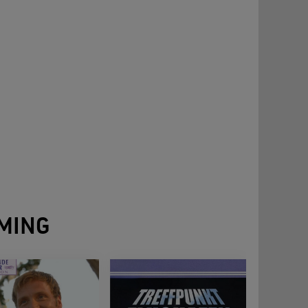
Glück
MING
führt nach Palma