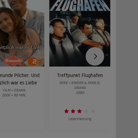
munde Pilcher: Und
Treffpunkt Flughafen
In alle
zlich war es Liebe
Die 
SERIE • KINDER & FAMILIE,
DRAMA
FILM • DRAMA
SERIE • D
1986
2006 • 88 MIN.
2015 
Lesermeinung
L