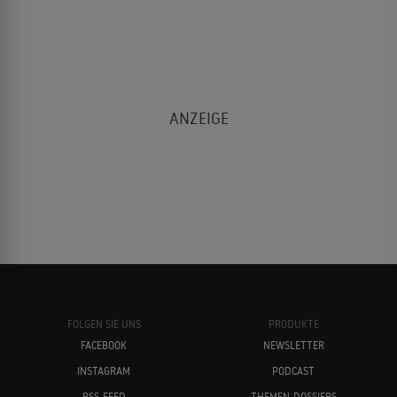
FOLGEN SIE UNS
PRODUKTE
FACEBOOK
NEWSLETTER
INSTAGRAM
PODCAST
RSS-FEED
THEMEN-DOSSIERS