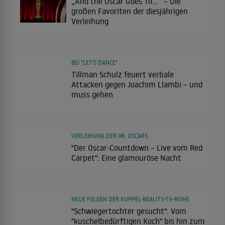
„And the Oscar Goes To…“ – Die
großen Favoriten der diesjährigen
Verleihung
BEI "LET'S DANCE"
Tillman Schulz feuert verbale
Attacken gegen Joachim Llambi – und
muss gehen
VERLEIHUNG DER 96. OSCARS
"Der Oscar-Countdown – Live vom Red
Carpet": Eine glamouröse Nacht
NEUE FOLGEN DER KUPPEL-REALITY-TV-REIHE
"Schwiegertochter gesucht": Vom
"kuschelbedürftigen Koch" bis hin zum