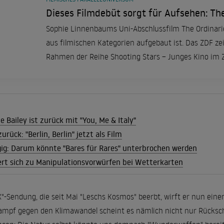
Dieses Filmdebüt sorgt für Aufsehen: The
Sophie Linnenbaums Uni-Abschlussfilm The Ordinaries 
aus filmischen Kategorien aufgebaut ist. Das ZDF ze
Rahmen der Reihe Shooting Stars – Junges Kino im 
e Bailey ist zurück mit "You, Me & Italy"
urück: "Berlin, Berlin" jetzt als Film
g: Darum könnte "Bares für Rares" unterbrochen werden
rt sich zu Manipulationsvorwürfen bei Wetterkarten
X"-Sendung, die seit Mai "Leschs Kosmos" beerbt, wirft er nun eine
ampf gegen den Klimawandel scheint es nämlich nicht nur Rücksc