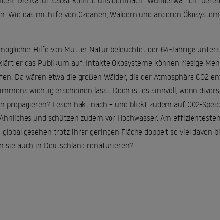
cen: Die Natur selbst könnte uns demnach "Wunderwaffen" bereit
. Wie das mithilfe von Ozeanen, Wäldern und anderen Ökosysteme
möglicher Hilfe von Mutter Natur beleuchtet der 64-Jährige unters
 klärt er das Publikum auf: Intakte Ökosysteme können riesige Me
. Da wären etwa die großen Wälder, die der Atmosphäre CO2 entz
mmens wichtig erscheinen lässt. Doch ist es sinnvoll, wenn divers
en propagieren? Lesch hakt nach – und blickt zudem auf CO2-Speic
 Ähnliches und schützen zudem vor Hochwasser. Am effizientesten 
 global gesehen trotz ihrer geringen Fläche doppelt so viel davon b
sie auch in Deutschland renaturieren?