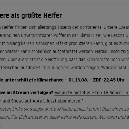
re als größte Helfer
 Helfer finden sich allerdings abseits der Kontinente: Unsere Ozea
ie sind "ein unverzichtbarer Puffer in der Klimakrise", wie Lesch
itt bislang keinen ähnlichen Effekt produzieren kann, gibt es zum
er Wasser kann schließlich aufgeforstet werden. Harald Lesch zei
en. Über allem steht die Hoffnung, dass das Schlimmste noch verh
r teleschau ausdrückt: "Die Jüngeren werden fragen: 'Warum habt
die unterschätzte Klimachance – Di. 13.08. – ZDF: 22.45 Uhr
 live im Stream verfolgen?
waipu.tv bietet alle top TV-Sender i
en und Shows auf Abruf. Jetzt abonnieren!*
neten Links sind sogenannte Affiliate-Links. Kommt über einen so
ision. Für dich entstehen dabei keine Mehrkosten. Wo, wann und wi
.