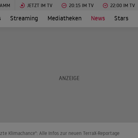
RAMM
JETZT IM TV
20:15 IM TV
22:00 IM TV
s
Streaming
Mediatheken
News
Stars
zte Klimachance": Alle Infos zur neuen TerraX-Reportage