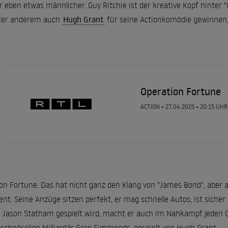
 eben etwas männlicher. Guy Ritchie ist der kreative Kopf hinter
ter anderem auch
Hugh Grant
für seine Actionkomödie gewinnen, 
Operation Fortune
ACTION •
27.04.2025
• 20:15 UHR
on Fortune. Das hat nicht ganz den Klang von "James Bond", aber 
nt. Seine Anzüge sitzen perfekt, er mag schnelle Autos, ist sich
 Jason Statham gespielt wird, macht er auch im Nahkampf jeden Geg
h-schnöselige Milliardär Greg Simmonds, gespielt von Hugh Grant.