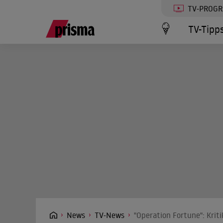
TV-PROG
TV-Tipp
News
TV-News
"Operation Fortune": Krit