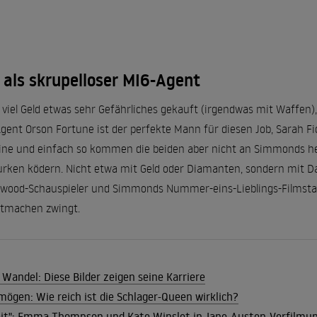
als skrupelloser MI6-Agent
viel Geld etwas sehr Gefährliches gekauft (irgendwas mit Waffen
nt Orson Fortune ist der perfekte Mann für diesen Job, Sarah Fide
leine und einfach so kommen die beiden aber nicht an Simmonds her
hurken ködern. Nicht etwa mit Geld oder Diamanten, sondern mit D
wood-Schauspieler und Simmonds Nummer-eins-Lieblings-Filmstar
itmachen zwingt.
Wandel: Diese Bilder zeigen seine Karriere
mögen: Wie reich ist die Schlager-Queen wirklich?
keit": Emma Thompson und Kate Winslet in Jane-Austen-Verfilmu