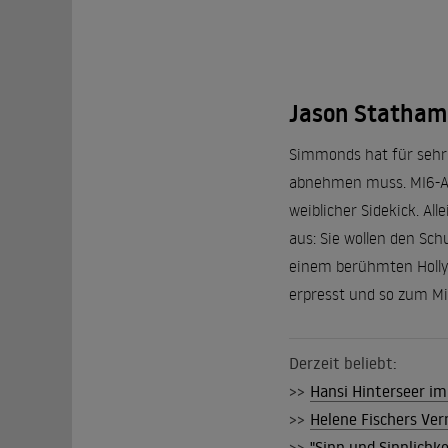
Jason Statham 
Simmonds hat für sehr 
abnehmen muss. MI6-Age
weiblicher Sidekick. Al
aus: Sie wollen den Sc
einem berühmten Holly
erpresst und so zum M
Derzeit beliebt:
>>
Hansi Hinterseer im 
>>
Helene Fischers Ver
>>
"Sinn und Sinnlich