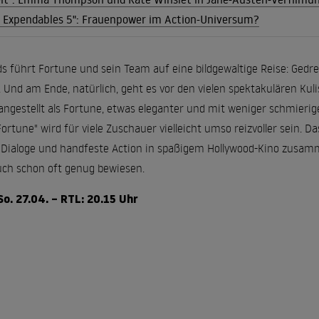
e Expendables 5": Frauenpower im Action-Universum?
 führt Fortune und sein Team auf eine bildgewaltige Reise: Gedr
Und am Ende, natürlich, geht es vor den vielen spektakulären Kuli
ngestellt als Fortune, etwas eleganter und mit weniger schmierige
ortune" wird für viele Zuschauer vielleicht umso reizvoller sein. D
 Dialoge und handfeste Action in spaßigem Hollywood-Kino zusamme
auch schon oft genug bewiesen.
o. 27.04. – RTL: 20.15 Uhr