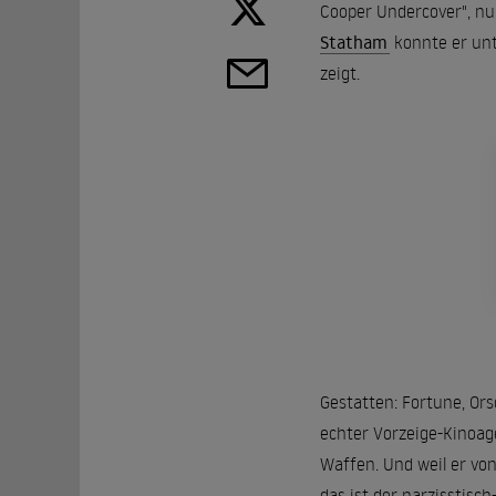
Cooper Undercover", nur
Statham
konnte er un
zeigt.
Gestatten: Fortune, Ors
echter Vorzeige-Kinoage
Waffen. Und weil er von
das ist der narzisstisc