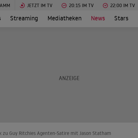
RAMM
JETZT IM TV
20:15 IM TV
22:00 IM TV
s
Streaming
Mediatheken
News
Stars
ik zu Guy Ritchies Agenten-Satire mit Jason Statham