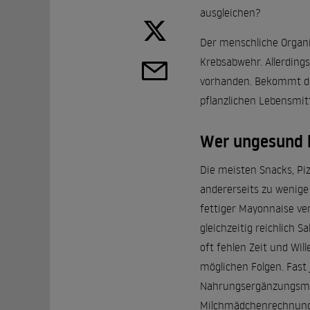
ausgleichen?
Der menschliche Organi
Krebsabwehr. Allerding
vorhanden. Bekommt der
pflanzlichen Lebensmitt
Wer ungesund l
Die meisten Snacks, Piz
andererseits zu wenige
fettiger Mayonnaise ver
gleichzeitig reichlich 
oft fehlen Zeit und Wi
möglichen Folgen. Fast 
Nahrungsergänzungsmitt
Milchmädchenrechnung. 