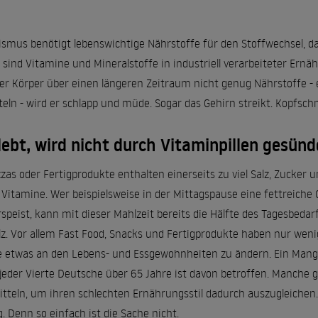
smus benötigt lebenswichtige Nährstoffe für den Stoffwechsel, 
s sind Vitamine und Mineralstoffe in industriell verarbeiteter Er
 Körper über einen längeren Zeitraum nicht genug Nährstoffe - e
eln - wird er schlapp und müde. Sogar das Gehirn streikt. Kopfsch
ebt, wird nicht durch Vitaminpillen gesünd
zas oder Fertigprodukte enthalten einerseits zu viel Salz, Zucker u
 Vitamine. Wer beispielsweise in der Mittagspause eine fettreich
speist, kann mit dieser Mahlzeit bereits die Hälfte des Tagesbeda
Salz. Vor allem Fast Food, Snacks und Fertigprodukte haben nur weni
lle etwas an den Lebens- und Essgewohnheiten zu ändern. Ein Mange
jeder Vierte Deutsche über 65 Jahre ist davon betroffen. Manche g
eln, um ihren schlechten Ernährungsstil dadurch auszugleichen. 
Denn so einfach ist die Sache nicht.