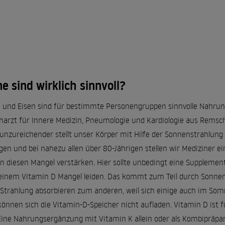
 sind wirklich sinnvoll?
re und Eisen sind für bestimmte Personengruppen sinnvolle Nahru
harzt für Innere Medizin, Pneumologie und Kardiologie aus Remschei
 unzureichender stellt unser Körper mit Hilfe der Sonnenstrahlun
igen und bei nahezu allen über 80-Jährigen stellen wir Mediziner e
n diesen Mangel verstärken. Hier sollte unbedingt eine Supplement
inem Vitamin D Mangel leiden. Das kommt zum Teil durch Sonnen
 Strahlung absorbieren zum anderen, weil sich einige auch im Somm
önnen sich die Vitamin-D-Speicher nicht aufladen. Vitamin D ist 
Eine Nahrungsergänzung mit Vitamin K allein oder als Kombipräpa