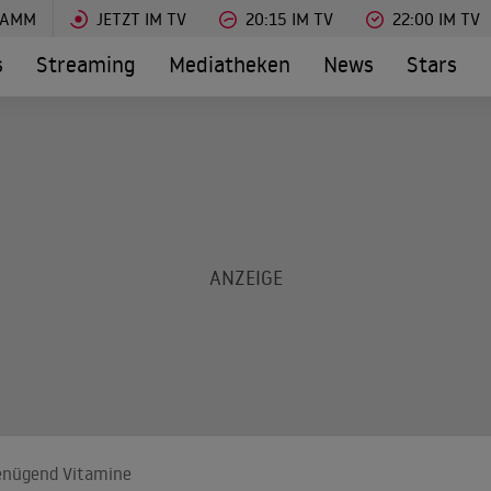
RAMM
JETZT IM TV
20:15 IM TV
22:00 IM TV
s
Streaming
Mediatheken
News
Stars
enügend Vitamine