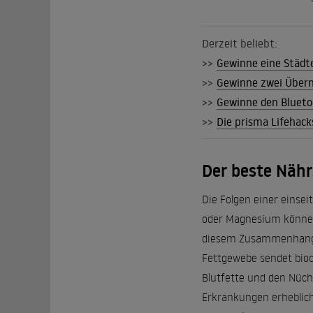
Derzeit beliebt:
>>
Gewinne eine Städt
>>
Gewinne zwei Übern
>>
Gewinne den Blueto
>>
Die prisma Lifehack
Der beste Nährs
Die Folgen einer einse
oder Magnesium können 
diesem Zusammenhang a
Fettgewebe sendet bioc
Blutfette und den Nüch
Erkrankungen erheblich