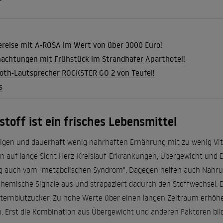
ereise mit A-ROSA im Wert von über 3000 Euro!
achtungen mit Frühstück im Strandhafer Aparthotel!
oth-Lautsprecher ROCKSTER GO 2 von Teufel!
s
toff ist ein frisches Lebensmittel
itigen und dauerhaft wenig nahrhaften Ernährung mit zu wenig Vit
auf lange Sicht Herz-Kreislauf-Erkrankungen, Übergewicht und Di
uch vom "metabolischen Syndrom". Dagegen helfen auch Nahrun
hemische Signale aus und strapaziert dadurch den Stoffwechsel. Da
ternblutzucker. Zu hohe Werte über einen langen Zeitraum erhöhen
. Erst die Kombination aus Übergewicht und anderen Faktoren bil