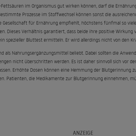
Fettsäuren im Organismus gut wirken können, darf die Ernährung
 Bestimmte Prozesse im Stoffwechsel können sonst die ausreiche
he Gesellschaft für Ernährung empfiehlt, höchstens fünfmal so vi
 Dieses Verhältnis garantiert, dass beide ihre positive Wirkung vo
in spezieller Bluttest ermitteln. Er wird allerdings nicht von den 
d als Nahrungsergänzungsmittel beliebt. Dabei sollten die Anwend
en nicht überschritten werden. Es ist daher sinnvoll sich vor d
assen. Erhöhte Dosen können eine Hemmung der Blutgerinnung zur
en. Patienten, die Medikamente zur Blutgerinnung einnehmen, mü