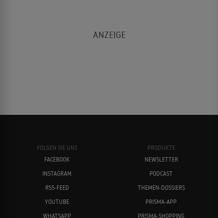
FOLGEN SIE UNS
PRODUKTE
FACEBOOK
NEWSLETTER
INSTAGRAM
PODCAST
RSS-FEED
THEMEN-DOSSIERS
YOUTUBE
PRISMA-APP
WHATSAPP
PRISMA-SHOPPING