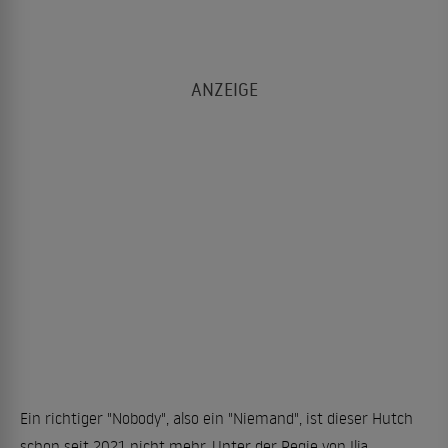
Ein richtiger "Nobody", also ein "Niemand", ist dieser Hutch
schon seit 2021 nicht mehr. Unter der Regie von Ilja