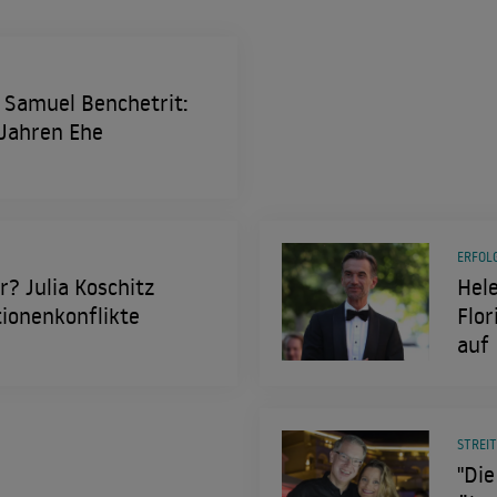
 Samuel Benchetrit:
Jahren Ehe
ERFOL
? Julia Koschitz
Hele
tionenkonflikte
Flor
auf
STREI
"Die