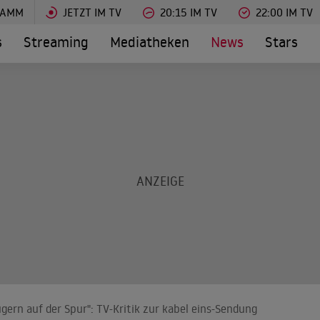
RAMM
JETZT IM TV
20:15 IM TV
22:00 IM TV
s
Streaming
Mediatheken
News
Stars
ern auf der Spur": TV-Kritik zur kabel eins-Sendung