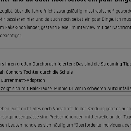
t zugibt, über die Jahre "nicht zwangsläufig misstrauischer" geworde
"Mir passieren hier und da auch noch selbst ein paar Dinge. Ich 
nem Fake-Shop lande", gestand Giesel im Interview mit der Nachri
orsichtiger.
rs ihren großen Durchbruch feierten: Das sind die Streaming-Ti
ah Connors Tochter durch die Schule
 Dürrenmatt-Adaption
r zeigt sich mit Halskrause: Minnie Driver in schweren Autounfall 
eben läuft nicht alles nach Vorschrift. In der Sendung geht es au
ersorgungsengpässe sind Preiserhöhungen mittlerweile an der Tage
esen Leuten handle es sich häufig um "überforderte Individuen, de