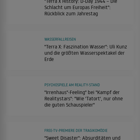
"Terra X History: D-Day 1944 – Die
Schlacht um Europas Freiheit":
Rückblick zum Jahrestag
WASSERFALLREISEN
"Terra X: Faszination Wasser": Uli Kunz
und die größten Wasserspektakel der
Erde
PSYCHOSPIELE AM REALITY-STAND
"Irrenhaus"-Feeling" bei "Kampf der
Realitystars": "Wie 'Tatort', nur ohne
die guten Schauspieler"
FREE-TV-PREMIERE DER TRAGIKOMÖDIE
"Sweet Disaster": Absurditäten und