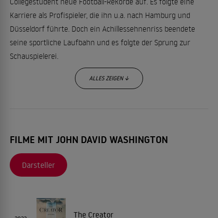
Collegestudent neue Football-Rekorde auf. Es folgte eine
Karriere als Profispieler, die ihn u.a. nach Hamburg und
Düsseldorf führte. Doch ein Achillessehnenriss beendete
seine sportliche Laufbahn und es folgte der Sprung zur
Schauspielerei.
ALLES ZEIGEN ↓
Kurz zusammengefasst: Von einem hoffnungsvollen NFL-
Runningback zu einem gehypten und hochgelobten
Actionstar, aus dem Stadion der Düsseldorfer Rhine Fire
(2007 aufgelöst) an die Seite von
Spike Lee
als dessen
FILME MIT JOHN DAVID WASHINGTON
"Leading Man".
Darsteller
Erste Schauspielluft schnupperte der sympathische
Darsteller bereits 1992 an der Seite seines Vaters in Spike
Lees "Malcolm X" und auch in "Teufel in Blau" war er in einer
The Creator