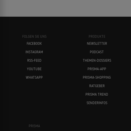
Alicia Vikander
Christopher Nolan
FOLGEN SIE UNS
PRODUKTE
FACEBOOK
NEWSLETTER
INSTAGRAM
PODCAST
Alec Baldwin
Robert Redford
RSS-FEED
THEMEN-DOSSIERS
YOUTUBE
PRISMA-APP
WHATSAPP
PRISMA-SHOPPING
RATGEBER
PRISMA TREND
SENDERINFOS
Sissy Spacek
Casey Affleck
PRISMA