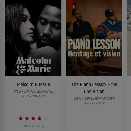
BlacKkKlansman
2018
DRAMA
Teufel in Blau
1995
THRILLER
Malcolm X
1992
Malcolm & Marie
The Piano Lesson: Erbe
FILMBIOGRAFIE
und Vision
FILM • DRAMA, ROMANTIK
2021 • 106 MIN.
FILM • DOKUMENTATIONEN
2024 • 24 MIN.
Lesermeinung