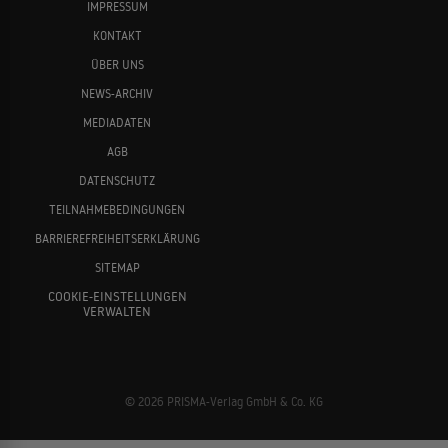
IMPRESSUM
KONTAKT
ÜBER UNS
NEWS-ARCHIV
MEDIADATEN
Angela Bassett
Elisabeth Moss
AGB
DATENSCHUTZ
TEILNAHMEBEDINGUNGEN
BARRIEREFREIHEITSERKLÄRUNG
SITEMAP
COOKIE-EINSTELLUNGEN
VERWALTEN
Peter Boyle
Don Cheadle
© 2026 PRISMA-Verlag GmbH & Co. KG