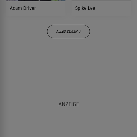
Adam Driver
Spike Lee
Den Ritterschlag als Schauspieler erhielt John David
Washington schließlich, als
Christopher Nolan
ihn in der
Hauptrolle seines Sci-Fi-Spionagefilms "Tenet" besetzte,
ALLES ZEIGEN ↓
dessen Produktion und Premiere sich aufgrund der Covid-
19-Pandemie verzögerte.
Kenneth Branagh
Clémence Poésy