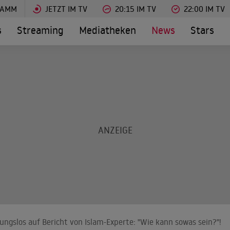
RAMM
JETZT IM TV
20:15 IM TV
22:00 IM TV
s
Streaming
Mediatheken
News
Stars
ungslos auf Bericht von Islam-Experte: "Wie kann sowas sein?"!