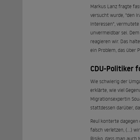
Markus Lanz fragte fas
versucht wurde, "den Ir
Interessen", vermutete
unvermeidbar sei. Dem s
reagieren wir. Das halte
ein Problem, das über Pa
CDU-Politiker f
Wie schwierig der Umga
erklärte, wie viel Gege
Migrationsexpertin Sou
stattdessen darüber, d
Reul konterte dagegen 
falsch verletzen, (...)
Risiko, dass man auch M