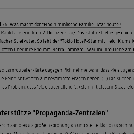
d 75: Was macht der "Eine himmlische Familie"-Star heute?
aulitz feiern ihren 7. Hochzeitstag: Das ist ihre Liebesgeschich
facher Stiefvater: So lebt der "Tokio Hotel"-Star mit Heidi Klums 
t offen über ihre Ehe mit Pietro Lombardi: Warum ihre Liebe am
uad Lamroubal erklärte dagegen: "Ich nehme wahr, dass viele Ju
sie keine Antworten auf bestimmte Fragen haben. (...) Die suchen n
es Problem, dass "viele Jugendliche (...) sich mit diesem Staat lei
terstütze "Propaganda-Zentralen"
cin sah dies als große Bedrohung an und stellte klar, dass sich nun 
 diese Menschen noch erreichen? Wo verlieren wir den Kontakt z