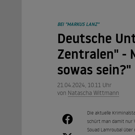
BEI "MARKUS LANZ"
Deutsche Unt
Zentralen" -
sowas sein?"
21.04.2024, 10.11 Uhr
von
Natascha Wittmann
Die aktuelle Kriminalst
schürt man damit nur Vo
Souad Lamroubal über d