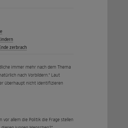
te
Kindern
 Ende zerbrach
gendliche immer mehr nach dem Thema
atürlich nach Vorbildern." Laut
der überhaupt nicht identifizieren
vor allem die Politik die Frage stellen
u diesen jungen Menschen?"