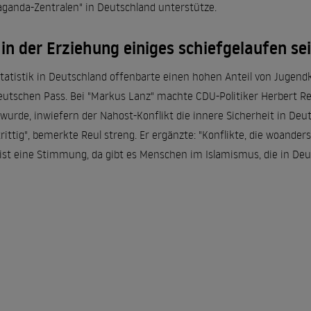
aganda-Zentralen" in Deutschland unterstütze.
in der Erziehung einiges schiefgelaufen se
tatistik in Deutschland offenbarte einen hohen Anteil von Jugendk
eutschen Pass. Bei "Markus Lanz" machte CDU-Politiker Herbert Re
urde, inwiefern der Nahost-Konflikt die innere Sicherheit in Deuts
rittig", bemerkte Reul streng. Er ergänzte: "Konflikte, die woander
 ist eine Stimmung, da gibt es Menschen im Islamismus, die in De