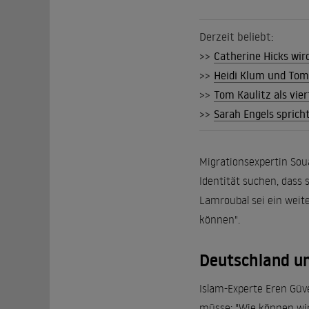
Derzeit beliebt:
>>
Catherine Hicks wir
>>
Heidi Klum und Tom K
>>
Tom Kaulitz als vier
>>
Sarah Engels sprich
Migrationsexpertin So
Identität suchen, dass 
Lamroubal sei ein weiter
können".
Deutschland un
Islam-Experte Eren Güver
müsse: "Wie können wir