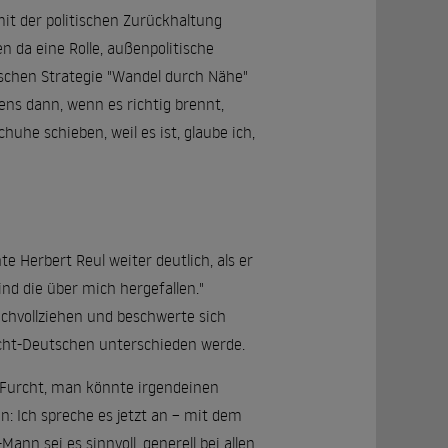
it der politischen Zurückhaltung
en da eine Rolle, außenpolitische
ischen Strategie "Wandel durch Nähe"
ens dann, wenn es richtig brennt,
huhe schieben, weil es ist, glaube ich,
 Herbert Reul weiter deutlich, als er
ind die über mich hergefallen."
achvollziehen und beschwerte sich
icht-Deutschen unterschieden werde.
 Furcht, man könnte irgendeinen
n: Ich spreche es jetzt an – mit dem
ann sei es sinnvoll, generell bei allen