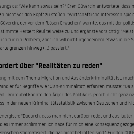
sungslos: "Wie kann sowas sein?" Eren Güvercin antwortete, dass m
an nicht vor den Kopf" zu stoßen. "Wirtschaftliche Interessen spiel
 Güvercin, der vor dem "bösen Erwachen" warnte, das mit der polit
timmte Herbert Reul teilweise zu und ergänzte vorsichtig: "Meist
 ich für ein Problem, aber ich will nicht irgendeinem etwas in die Sc
rteigrenzen hinweg (...) passiert."
ordert über "Realitäten zu reden"
ng mit dem Thema Migration und Ausländerkriminalität ist, machte
nwind er für Begriffe wie "Clan-Kriminalität" erfahren musste: "Da s
ad Lamroubal konnte den Ärger des Politikers jedoch nicht ganz n
ass in der neuen Kriminalitätsstatistik zwischen Deutschen und N
energisch: "Dadurch, dass man nicht darüber redet und aus lauter
 wird es immer schlimmer. Ich habe für mich eine Konsequenz gezoge
enschen stigmatisiert, die gar nicht betroffen sind." Für den CDU-M