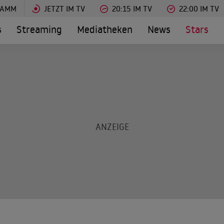
RAMM
JETZT IM TV
20:15 IM TV
22:00 IM TV
s
Streaming
Mediatheken
News
Stars