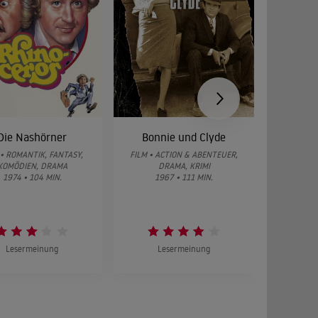
ke Typen" (beide 1980), "Der Geisterflieger" (1982),
Alice im
ch" (1991), "Murder in a Small Town", "
 Stamford im US-Bundesstaat Connecticut im Alter
Die Nashörner
Bonnie und Clyde
Hochz
Gei
 • ROMANTIK, FANTASY,
FILM • ACTION & ABENTEUER,
KOMÖDIEN, DRAMA
DRAMA, KRIMI
sen wollten
FILM • 
1974 • 104 MIN.
1967 • 111 MIN.
19
Lesermeinung
Lesermeinung
L