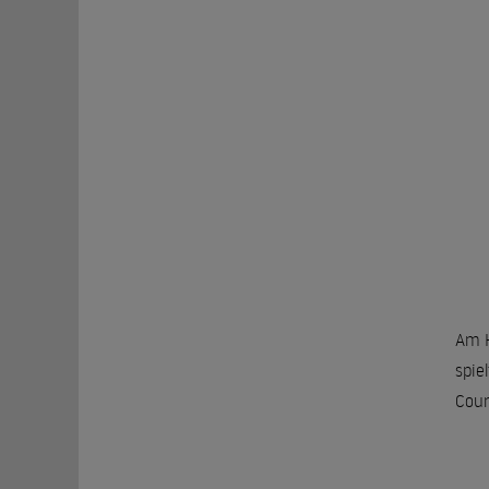
Am H
spie
Cour