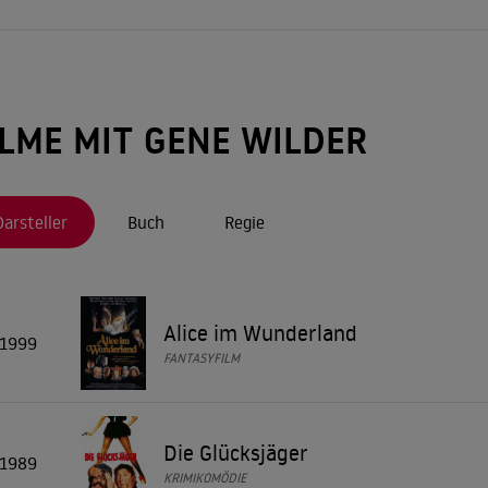
Bonnie und Cl
schüchterne Leichenbestatter in Arthur Penns "
Frühling für Hitler
ks als Leo Bloom in "
" - für die Rolle erhäl
Was Sie scho
ubernden Rollen ist sein Dr. Ross in Woody Allens "
ILME MIT GENE WILDER
is Hussein ist der Regisseur der Groteske "Quackser Fortune hat 'n
in Pferdeäpfel aufsammelt. 1974 ist er der alkoholfreudige Revolver
t die Rolle, die seine Popularität aktivierte, der Dr. Frederick Fran
Darsteller
Buch
Regie
Alice im Wunderland
1999
FANTASYFILM
Die Glücksjäger
1989
KRIMIKOMÖDIE