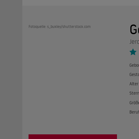
G
Fotoquelle: s_bukley/shutterstock.com
Jer
Gebo
Gest
Alter
Ster
Größ
Beru