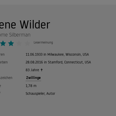
ene Wilder
ome Silberman
Lesermeinung
ren
11.06.1933 in Milwaukee, Wisconsin, USA
orben
28.08.2016 in Stamford, Connecticut, USA
83 Jahre ✝
Zwillinge
nzeichen
e
1,78 m
f
Schauspieler, Autor