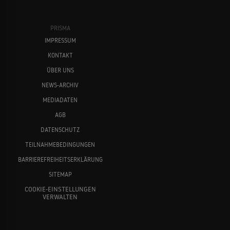
Pier Paolo Pasolini
Roberto Rossellini
PRISMA
IMPRESSUM
KONTAKT
ÜBER UNS
NEWS-ARCHIV
MEDIADATEN
Franco Zeffirelli
Grace Kelly
AGB
DATENSCHUTZ
TEILNAHMEBEDINGUNGEN
BARRIEREFREIHEITSERKLÄRUNG
SITEMAP
COOKIE-EINSTELLUNGEN
VERWALTEN
Estella Warren
Jean-Pierre Mocky