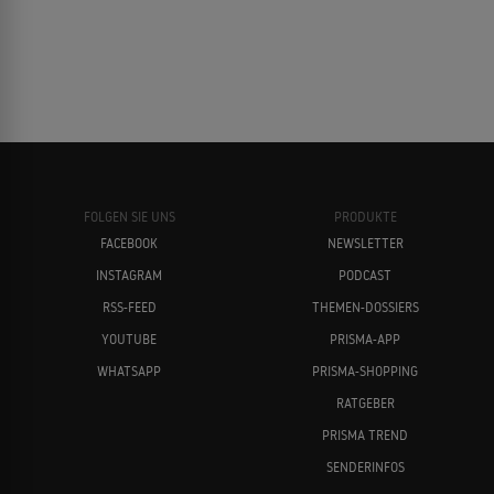
Jean-Pierre Léaud
Roger Vadim
FOLGEN SIE UNS
PRODUKTE
FACEBOOK
NEWSLETTER
INSTAGRAM
PODCAST
Jean-Pierre Melville
Luchino Visconti
RSS-FEED
THEMEN-DOSSIERS
YOUTUBE
PRISMA-APP
WHATSAPP
PRISMA-SHOPPING
RATGEBER
PRISMA TREND
SENDERINFOS