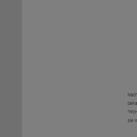
Nach
beka
"McH
sie 