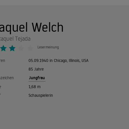
aquel Welch
Raquel Tejada
Lesermeinung
ren
05.09.1940 in Chicago, Illinois, USA
85 Jahre
Jungfrau
nzeichen
e
1,68 m
f
Schauspielerin