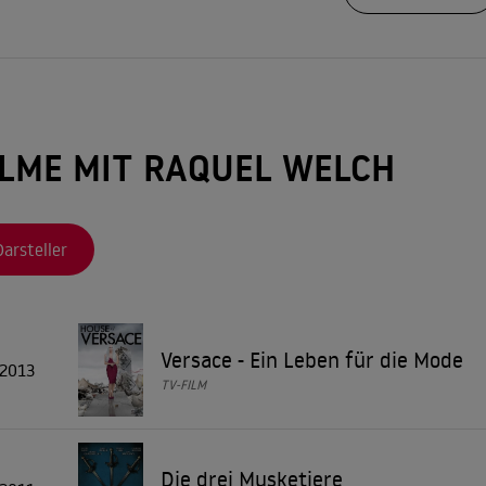
ch trat sie neben Elvis Presley und Barbara Stanwyck in "König d
Die fantastisch
dann in Richard Fleischers Sciencefiction-Film "
Eine Million Jahre vo
 durch den Körper eines Mannes fährt. "
ledderten Leder-Bikini über die Leinwand zu laufen, in dem Episod
ILME MIT RAQUEL WELCH
unter der Regie von "Klimbim"-Erfinder Michael Pfleghar. Anschlie
Hundert Gewehre
7) und "
" (1968) eine gute Figur.
Darsteller
ießlich sah man sie in "Myra Breckinridge" (1970), einem auf seine
ikern in aller Welt gerne zu den schlechtesten Filmen aller Zeiten 
Die drei Musketiere
ilmung im Doppelpack, "
" (Panama/Spanien
Versace - Ein Leben für die Mode
lte sie D'Artagnans Geliebte Constance, eine beherzte junge Dame
2013
TV-FILM
Ein irrer Typ
trolle in dem Belmondo-Vehikel "
" von Claude Zidi.
Die drei Musketiere