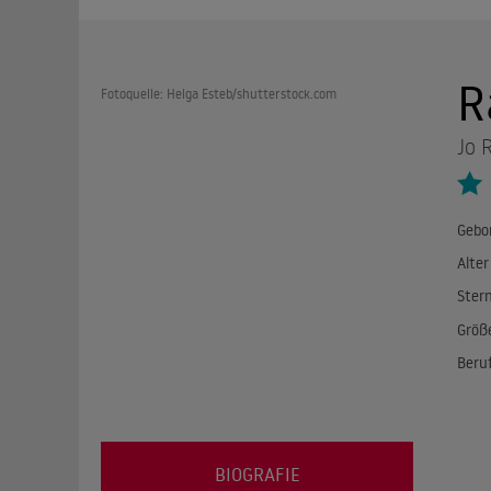
R
Fotoquelle: Helga Esteb/shutterstock.com
Jo 
Gebo
Alter
Ster
Größ
Beru
BIOGRAFIE