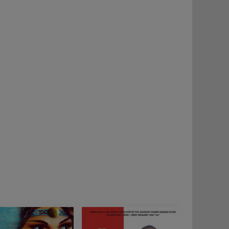
977), "Die Unbezähmbare" (1979), "Right to dies"
r Heroin" (1989), "Verdorbenes Blut" (1993), "Die
Natürlich Blond!
Tortilla Soup
(1998), "
", "
"
Serie, 2004), "Forget About It" (2006), "Welcome to
Hollyrock