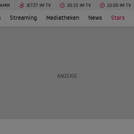
RAMM
JETZT IM TV
20:15 IM TV
22:00 IM TV
s
Streaming
Mediatheken
News
Stars