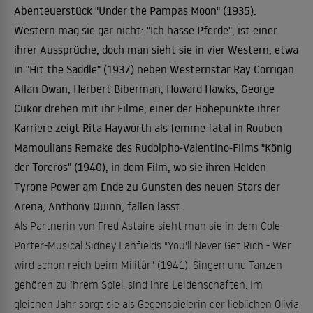
Abenteuerstück "Under the Pampas Moon" (1935).
Western mag sie gar nicht: "Ich hasse Pferde", ist einer
ihrer Aussprüche, doch man sieht sie in vier Western, etwa
in "Hit the Saddle" (1937) neben Westernstar Ray Corrigan.
Allan Dwan, Herbert Biberman, Howard Hawks, George
Cukor drehen mit ihr Filme; einer der Höhepunkte ihrer
Karriere zeigt Rita Hayworth als femme fatal in Rouben
Mamoulians Remake des Rudolpho-Valentino-Films "König
der Toreros" (1940), in dem Film, wo sie ihren Helden
Tyrone Power am Ende zu Gunsten des neuen Stars der
Arena, Anthony Quinn, fallen lässt.
Als Partnerin von Fred Astaire sieht man sie in dem Cole-
Porter-Musical Sidney Lanfields "You'll Never Get Rich - Wer
wird schon reich beim Militär" (1941). Singen und Tanzen
gehören zu ihrem Spiel, sind ihre Leidenschaften. Im
gleichen Jahr sorgt sie als Gegenspielerin der lieblichen Olivia