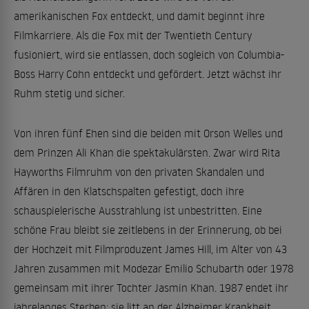
amerikanischen Fox entdeckt, und damit beginnt ihre
Filmkarriere. Als die Fox mit der Twentieth Century
fusioniert, wird sie entlassen, doch sogleich von Columbia-
Boss Harry Cohn entdeckt und gefördert. Jetzt wächst ihr
Ruhm stetig und sicher.
Von ihren fünf Ehen sind die beiden mit Orson Welles und
dem Prinzen Ali Khan die spektakulärsten. Zwar wird Rita
Hayworths Filmruhm von den privaten Skandalen und
Affären in den Klatschspalten gefestigt, doch ihre
schauspielerische Ausstrahlung ist unbestritten. Eine
schöne Frau bleibt sie zeitlebens in der Erinnerung, ob bei
der Hochzeit mit Filmproduzent James Hill, im Alter von 43
Jahren zusammen mit Modezar Emilio Schubarth oder 1978
gemeinsam mit ihrer Tochter Jasmin Khan. 1987 endet ihr
jahrelanges Sterben; sie litt an der Alzheimer Krankheit.