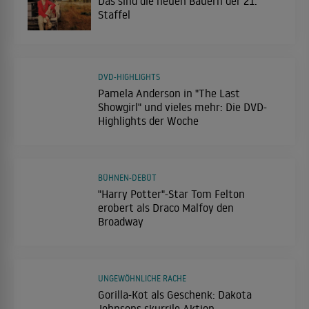
Das sind die neuen Bauern der 21.
Staffel
DVD-HIGHLIGHTS
Pamela Anderson in "The Last
Showgirl" und vieles mehr: Die DVD-
Highlights der Woche
BÜHNEN-DEBÜT
"Harry Potter"-Star Tom Felton
erobert als Draco Malfoy den
Broadway
UNGEWÖHNLICHE RACHE
Gorilla-Kot als Geschenk: Dakota
Johnsons skurrile Aktion