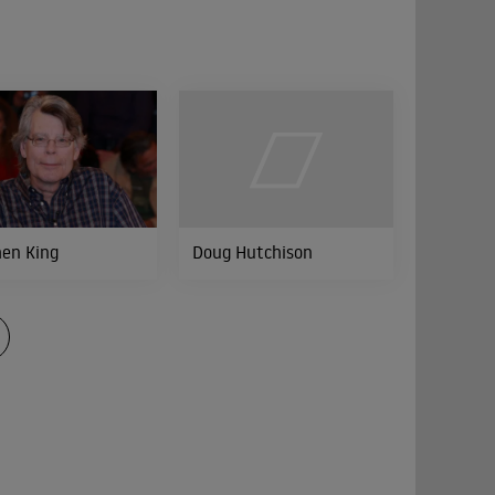
en King
Doug Hutchison
uen Generation