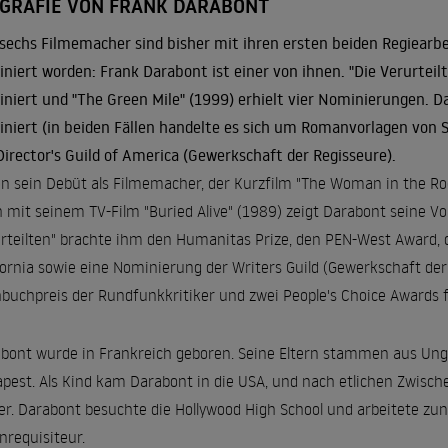
OGRAFIE VON FRANK DARABONT
sechs Filmemacher sind bisher mit ihren ersten beiden Regiearbei
niert worden: Frank Darabont ist einer von ihnen. "
Die Verurteil
niert und "
The Green Mile
" (1999) erhielt vier Nominierungen. 
niert (in beiden Fällen handelte es sich um Romanvorlagen von 
Director's Guild of America (Gewerkschaft der Regisseure).
n sein Debüt als Filmemacher, der Kurzfilm "The Woman in the Ro
 mit seinem TV-Film "Buried Alive" (1989) zeigt Darabont seine Vo
rteilten" brachte ihm den Humanitas Prize, den PEN-West Award, d
fornia sowie eine Nominierung der Writers Guild (Gewerkschaft der
buchpreis der Rundfunkkritiker und zwei People's Choice Awards 
bont wurde in Frankreich geboren. Seine Eltern stammen aus Ung
pest. Als Kind kam Darabont in die USA, und nach etlichen Zwischen
er. Darabont besuchte die Hollywood High School und arbeitete zu
nrequisiteur.