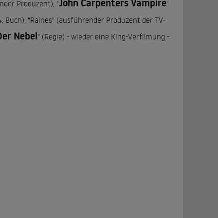
John Carpenters Vampire
nder Produzent), "
"
4, Buch), "Raines" (ausführender Produzent der TV-
Der Nebel
" (Regie) - wieder eine King-Verfilmung -