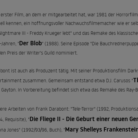
 erster Film, an dem er mitgearbeitet hat, war 1981 der Horrorfilm
ell kennen, ein hoffnungsvoller Nachwuchsfilmemacher wie er se
Nightmare III - Freddy Krueger lebt" und das Remake des klassisch
Der Blob
-Jahren, "
" (1988). Seine Episode "Die Bauchrednerpuppe
den Preis der Writer's Guild nominiert.
bont ist auch als Produzent tätig. Mit seiner Produktionsfilm Dar
T
rtainment zusammen. Gemeinsam entstand etwa D.J. Carusos "
 Gayton. In Vorbereitung befindet sich etwa das Remake des Ray-B
ere Arbeiten von Frank Darabont: "Tele-Terror" (1992, Produktionsas
Die Fliege II - Die Geburt einer neuen G
4, Requisite), "
Mary Shelleys Frankenstei
ana Jones" (1992/93/96, Buch), "