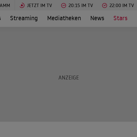
RAMM
JETZT IM TV
20:15 IM TV
22:00 IM TV
s
Streaming
Mediatheken
News
Stars