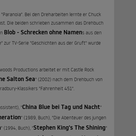
 "Paranoia". Bei den Dreharbeiten lernte er Chuck
lbst. Die beiden schrieben zusammen das Drehbuch
Blob - Schrecken ohne Namen
en
s aus den
" zur TV-Serie "Geschichten aus der Gruft" wurde
kwoods Productions arbeitet er mit Castle Rock
he Salton Sea
" (2002) nach dem Drehbuch von
radbury-Klassikers "Fahrenheit 451".
China Blue bei Tag und Nacht
sistent), "
"
eneration
" (1989, Buch), "Die Abenteuer des jungen
n
Stephen King's The Shining
" (1994, Buch), "
"