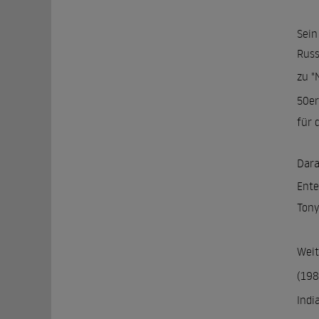
Sein
Russ
zu "
50er
für 
Dara
Ente
Tony
Weit
(198
Indi