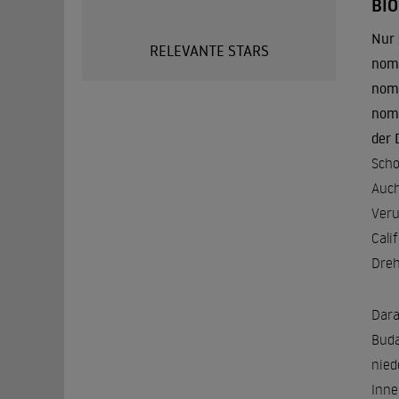
BI
Nur 
RELEVANTE STARS
nomi
nomi
nomi
der 
Scho
Auch
Veru
Cali
Dreh
Dara
Buda
nied
Inne