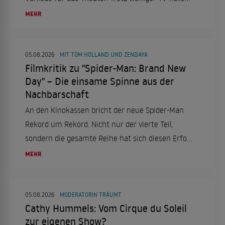
bleibt sie aktiv und engagiert.
MEHR
05.08.2026
MIT TOM HOLLAND UND ZENDAYA
Filmkritik zu "Spider-Man: Brand New
Day" – Die einsame Spinne aus der
Nachbarschaft
An den Kinokassen bricht der neue Spider-Man
Rekord um Rekord. Nicht nur der vierte Teil,
sondern die gesamte Reihe hat sich diesen Erfolg
mehr als verdient. Eine Filmkritik.
MEHR
05.08.2026
MODERATORIN TRÄUMT
Cathy Hummels: Vom Cirque du Soleil
zur eigenen Show?