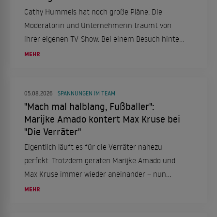
Cathy Hummels hat noch große Pläne: Die
Moderatorin und Unternehmerin träumt von
ihrer eigenen TV-Show. Bei einem Besuch hinter
den Kulissen des "Cirque du Soleil" in Berlin
MEHR
verriet sie ihre Ambitionen und sprach über ihre
Erfahrungen bei "Die Verräter".
05.08.2026
SPANNUNGEN IM TEAM
"Mach mal halblang, Fußballer":
Marijke Amado kontert Max Kruse bei
"Die Verräter"
Eigentlich läuft es für die Verräter nahezu
perfekt. Trotzdem geraten Marijke Amado und
Max Kruse immer wieder aneinander – nun
schießt sie zurück.
MEHR