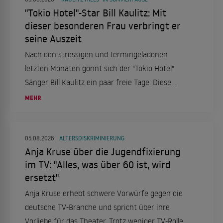
"Tokio Hotel"-Star Bill Kaulitz: Mit
dieser besonderen Frau verbringt er
seine Auszeit
Nach den stressigen und termingeladenen
letzten Monaten gönnt sich der "Tokio Hotel"
Sänger Bill Kaulitz ein paar freie Tage. Diese
verbringt er in Italien, genauer gesagt in Rom.
MEHR
Das aber nicht alleine, sondern mit einer ganz
besonderen Frau an seiner Seite.
05.08.2026
ALTERSDISKRIMINIERUNG
Anja Kruse über die Jugendfixierung
im TV: "Alles, was über 60 ist, wird
ersetzt"
Anja Kruse erhebt schwere Vorwürfe gegen die
deutsche TV-Branche und spricht über ihre
Vorliebe für das Theater. Trotz weniger TV-Rollen