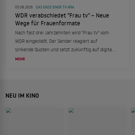
05.08.2026
DAS ENDE EINER TV-ÄRA
WDR verabschiedet "Frau tv" – Neue
Wege für Frauenformate
Nach fast drei Jahrzehnten wird "Frau tv" vom
WDR eingestellt. Der Sender reagiert auf
sinkende Quoten und setzt zukünftig auf digitale
Formate, um Frauenrechte und Emanzipation
MEHR
auf neuen Wegen zu thematisieren.
NEU IM KINO