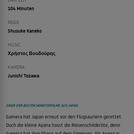
104 Minuten
REGIE
Shusuke Kaneko
MUSIC
Χρήστος Βουδούρης
KAMERA
Junichi Tozawa
EINER DER BESTEN MONSTERFILME AUS JAPAN
Gamera hat Japan erneut vor den Flugsauriern gerettet.
Doch die kleine Ayana hasst die Riesenschildkröte, denn
Gamera hat ihre Eltern auf dem Gewissen. Als Ayana in