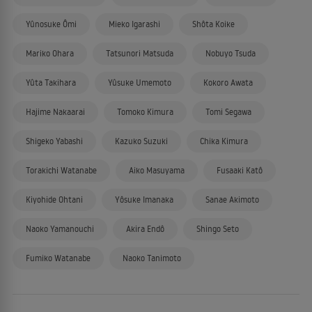
Yûnosuke Ômi
Mieko Igarashi
Shôta Koike
Mariko Ohara
Tatsunori Matsuda
Nobuyo Tsuda
Yûta Takihara
Yûsuke Umemoto
Kokoro Awata
Hajime Nakaarai
Tomoko Kimura
Tomi Segawa
Shigeko Yabashi
Kazuko Suzuki
Chika Kimura
Torakichi Watanabe
Aiko Masuyama
Fusaaki Katô
Kiyohide Ohtani
Yôsuke Imanaka
Sanae Akimoto
Naoko Yamanouchi
Akira Endô
Shingo Seto
Fumiko Watanabe
Naoko Tanimoto