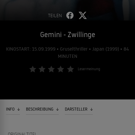
TEILEN
Gemini - Zwillinge
KINOSTART: 15.09.1999 • Gruselthriller • Japan (1999) • 84
MINUTEN
Lesermeinung
INFO
BESCHREIBUNG
DARSTELLER
ORIGINALTITEL