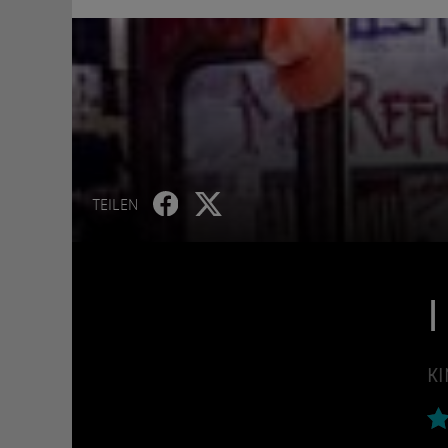
TEILEN
I
KI