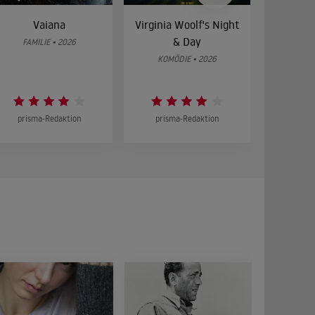
Vaiana
Virginia Woolf's Night
Etw
& Day
Bes
FAMILIE • 2026
KOMÖDIE • 2026
DRA
prisma-Redaktion
prisma-Redaktion
prism