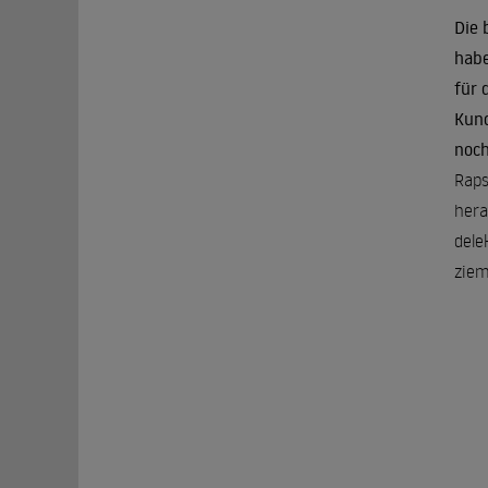
Die 
habe
für 
Kund
noch
Raps
hera
dele
ziem