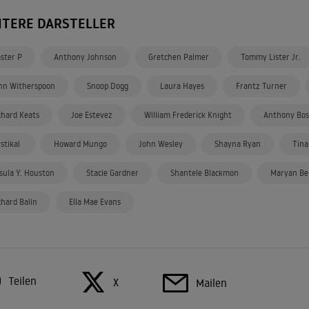
ITERE DARSTELLER
ster P
Anthony Johnson
Gretchen Palmer
Tommy Lister Jr.
hn Witherspoon
Snoop Dogg
Laura Hayes
Frantz Turner
chard Keats
Joe Estevez
William Frederick Knight
Anthony Bos
stikal
Howard Mungo
John Wesley
Shayna Ryan
Tina
sula Y. Houston
Stacie Gardner
Shantele Blackmon
Maryan Bei
chard Balin
Ella Mae Evans
Teilen
X
Mailen