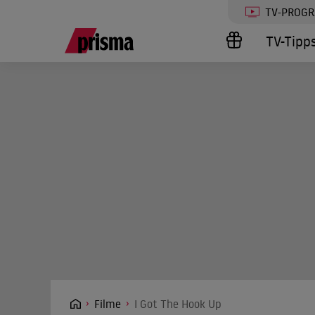
TV-PROG
TV-Tipp
Filme
I Got The Hook Up