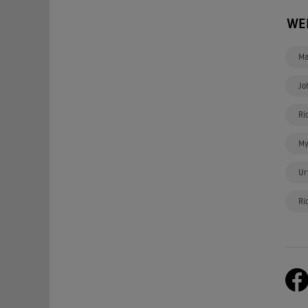
WE
Ma
Jo
Ri
My
Ur
Ri