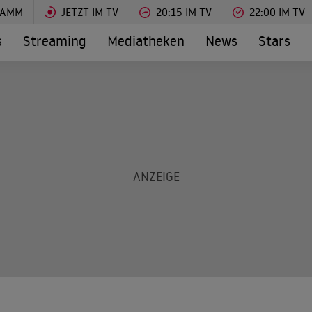
RAMM
JETZT IM TV
20:15 IM TV
22:00 IM TV
s
Streaming
Mediatheken
News
Stars