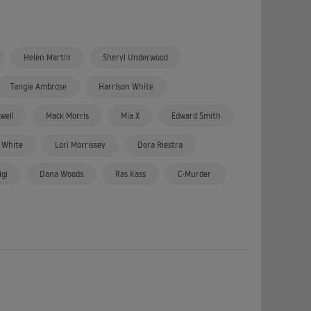
Helen Martin
Sheryl Underwood
Tangie Ambrose
Harrison White
well
Mack Morris
Mia X
Edward Smith
 White
Lori Morrissey
Dora Riestra
gi
Dana Woods
Ras Kass
C-Murder