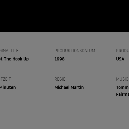
GINALTITEL
PRODUKTIONSDATUM
PRODU
ot The Hook Up
1998
USA
FZEIT
REGIE
MUSIC
Minuten
Michael Martin
Tommy
Fairm