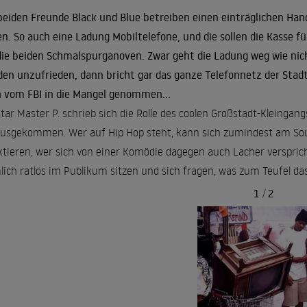
beiden Freunde Black und Blue betreiben einen einträglichen Hand
n. So auch eine Ladung Mobiltelefone, und die sollen die Kasse fü
die beiden Schmalspurganoven. Zwar geht die Ladung weg wie nicht
en unzufrieden, dann bricht gar das ganze Telefonnetz der Sta
 vom FBI in die Mangel genommen...
tar Master P. schrieb sich die Rolle des coolen Großstadt-Kleingangs
usgekommen. Wer auf Hip Hop steht, kann sich zumindest am Sound
ktieren, wer sich von einer Komödie dagegen auch Lacher verspric
lich ratlos im Publikum sitzen und sich fragen, was zum Teufel das a
1
/
2