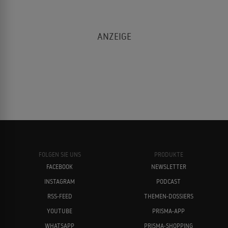
FOLGEN SIE UNS
PRODUKTE
FACEBOOK
NEWSLETTER
INSTAGRAM
PODCAST
RSS-FEED
THEMEN-DOSSIERS
YOUTUBE
PRISMA-APP
WHATSAPP
PRISMA-SHOPPING