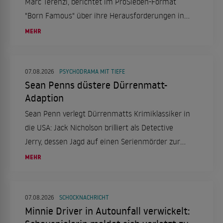
Marc Terenzi, berichtet im ProSieben-Format
"Born Famous" über ihre Herausforderungen in
der Schule aufgrund von Legasthenie und ihren
MEHR
erfolgreichen Schulabschluss.
07.08.2026
PSYCHODRAMA MIT TIEFE
Sean Penns düstere Dürrenmatt-
Adaption
Sean Penn verlegt Dürrenmatts Krimiklassiker in
die USA: Jack Nicholson brilliert als Detective
Jerry, dessen Jagd auf einen Serienmörder zur
Obsession wird. Ein düsteres Psychodrama, das
MEHR
tief in die Seelenqualen des Ermittlers eintaucht.
07.08.2026
SCHOCKNACHRICHT
Minnie Driver in Autounfall verwickelt: