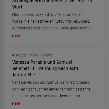
Schauspielerin meldet sich verletzt zu
Wort
Minnie Driver, bekannt aus "Emily in Paris",
wurde in einen schweren Autounfall verwickelt.
Auf Instagram zeigt sich die Schauspielerin mit
einer Halskrause und berichtet von dem Vorfall,
MEHR
der sich in Frankreich ereignete.
07.08.2026
TRENNUNGSNEWS
Vanessa Paradis und Samuel
Benchetrit: Trennung nach acht
Jahren Ehe
Vanessa Paradis und Samuel Benchetrit haben
sich nach acht Jahren einvernehmlich getrennt.
Die beiden lernten sich 2016 kennen und
heirateten 2018. Ein Statement ihres
MEHR