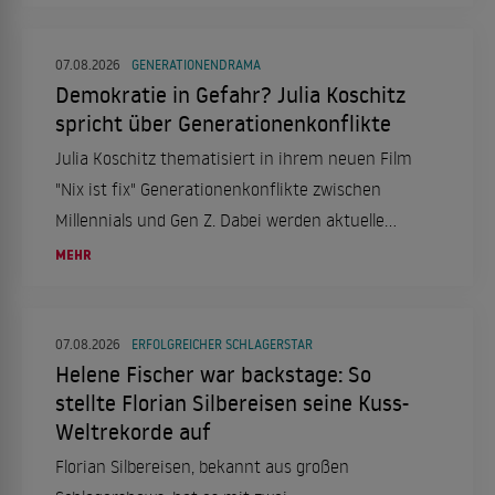
Managements bestätigt die Trennung.
07.08.2026
GENERATIONENDRAMA
Demokratie in Gefahr? Julia Koschitz
spricht über Generationenkonflikte
Julia Koschitz thematisiert in ihrem neuen Film
"Nix ist fix" Generationenkonflikte zwischen
Millennials und Gen Z. Dabei werden aktuelle
gesellschaftliche und politische Themen
MEHR
aufgegriffen.
07.08.2026
ERFOLGREICHER SCHLAGERSTAR
Helene Fischer war backstage: So
stellte Florian Silbereisen seine Kuss-
Weltrekorde auf
Florian Silbereisen, bekannt aus großen