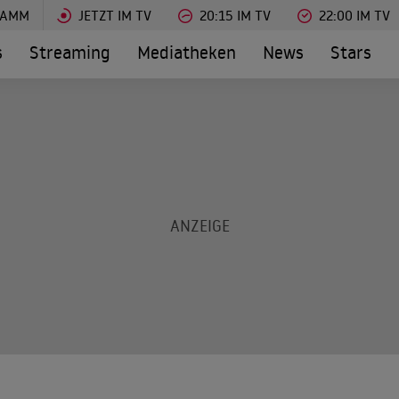
RAMM
JETZT IM TV
20:15 IM TV
22:00 IM TV
s
Streaming
Mediatheken
News
Stars