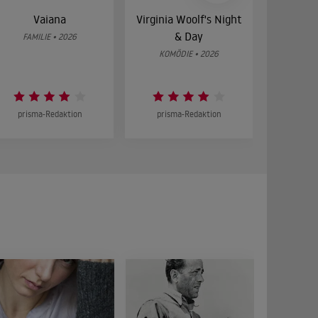
Vaiana
Virginia Woolf's Night
Etw
& Day
Bes
FAMILIE • 2026
KOMÖDIE • 2026
DRA
prisma-Redaktion
prisma-Redaktion
prism