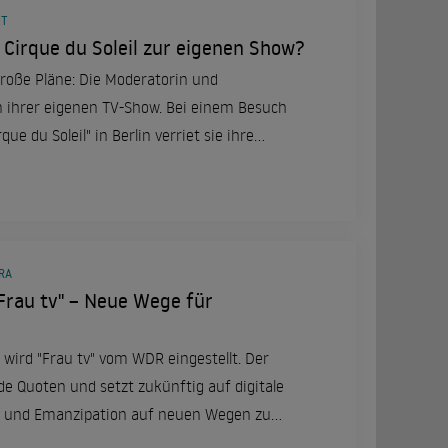
MT
Cirque du Soleil zur eigenen Show?
oße Pläne: Die Moderatorin und
ihrer eigenen TV-Show. Bei einem Besuch
que du Soleil" in Berlin verriet sie ihre
 ihre Erfahrungen bei "Die Verräter".
RA
Frau tv" – Neue Wege für
 wird "Frau tv" vom WDR eingestellt. Der
de Quoten und setzt zukünftig auf digitale
 und Emanzipation auf neuen Wegen zu