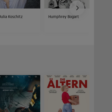
Julia Koschitz
Humphrey Bogart
Cathy 