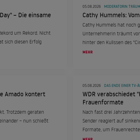
05.08.2026
MODERATORIN TRÄU
 Day" – Die einsame
Cathy Hummels: Vom 
Cathy Hummels hat noch gr
Rekord um Rekord. Nicht
Unternehmerin träumt von 
t sich diesen Erfolg
hinter den Kulissen des "Cir
Ambitionen und sprach über
MEHR
05.08.2026
DAS ENDE EINER TV-Ä
jke Amado kontert
WDR verabschiedet "
Frauenformate
ekt. Trotzdem geraten
Nach fast drei Jahrzehnten
inander – nun schießt
Sender reagiert auf sinken
Formate, um Frauenrechte
thematisieren.
MEHR