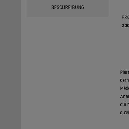
BESCHREIBUNG
PR
20
Pier
derr
Médo
Anaï
qui 
qu'el