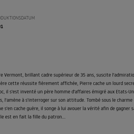
ODUKTIONSDATUM
01
re Vermont, brillant cadre supérieur de 35 ans, suscite l'admirati
ière cette réussite fièrement affichée, Pierre cache un lourd secret 
c, il s'est inventé un père homme d'affaires émigré aux Etats-Unis
s, l'amène à s'interroger sur son attitude. Tombé sous le charme de
ne s'en cache guère, il songe à lui avouer la vérité afin de gagner 
le est en fait la fille du patron...