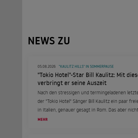
NEWS ZU
05.08.2026
"KAULITZ HILLS" IN SOMMERPAUSE
"Tokio Hotel"-Star Bill Kaulitz: Mit di
verbringt er seine Auszeit
Nach den stressigen und termingeladenen letzt
der "Tokio Hotel" Sänger Bill Kaulitz ein paar frei
in Italien, genauer gesagt in Rom. Das aber nicht
einer ganz besonderen Frau an seiner Seite.
MEHR