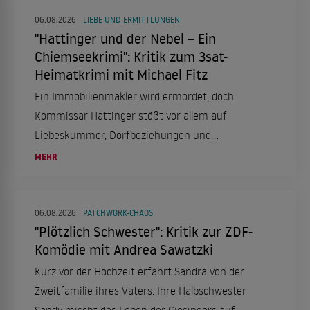
06.08.2026
LIEBE UND ERMITTLUNGEN
"Hattinger und der Nebel – Ein
Chiemseekrimi": Kritik zum 3sat-
Heimatkrimi mit Michael Fitz
Ein Immobilienmakler wird ermordet, doch
Kommissar Hattinger stößt vor allem auf
Liebeskummer, Dorfbeziehungen und
trügerische Idylle.
MEHR
06.08.2026
PATCHWORK-CHAOS
"Plötzlich Schwester": Kritik zur ZDF-
Komödie mit Andrea Sawatzki
Kurz vor der Hochzeit erfährt Sandra von der
Zweitfamilie ihres Vaters. Ihre Halbschwester