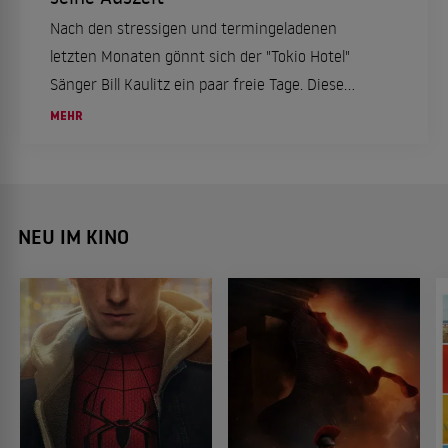
Nach den stressigen und termingeladenen
letzten Monaten gönnt sich der "Tokio Hotel"
Sänger Bill Kaulitz ein paar freie Tage. Diese
verbringt er in Italien, genauer gesagt in Rom.
MEHR
Das aber nicht alleine, sondern mit einer ganz
besonderen Frau an seiner Seite.
NEU IM KINO