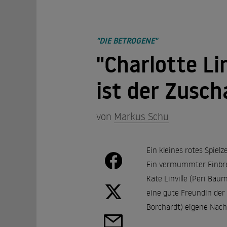
"DIE BETROGENE"
"Charlotte Li
ist der Zusch
von
Markus Schu
Ein kleines rotes Spielz
Ein vermummter Einbrech
Kate Linville (Peri Bau
eine gute Freundin der 
Borchardt) eigene Nach