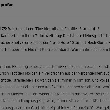
e profan
d 75: Was macht der "Eine himmlische Familie"-Star heute?
aulitz feiern ihren 7. Hochzeitstag: Das ist ihre Liebesgeschich
facher Stiefvater: So lebt der "Tokio Hotel"-Star mit Heidi Klums 
t offen über ihre Ehe mit Pietro Lombardi: Warum ihre Liebe am
mt die Handlung daher, die der Krimi-Fan nach dem ersten Filmdr
rlich liegt den Morden ein Verbrechen aus der Vergangenheit zug
nicht der strahlende Held war, den sie immer in ihm sah. Und Poliz
r sein, dem der Fall über den Kopf wächst. Kennen wir alles zur Genü
sich im Konventionellen. Weder das Rätsel um das mysteriöse Ereig
der Nebenhandlung ausgelegt wird, können sich von ihrer Klischeeha
m ausgebrannten Caleb birgt eigentlich viel Potenzial für Wortgefe