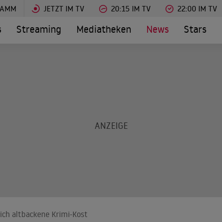
RAMM
JETZT IM TV
20:15 IM TV
22:00 IM TV
s
Streaming
Mediatheken
News
Stars
lich altbackene Krimi-Kost