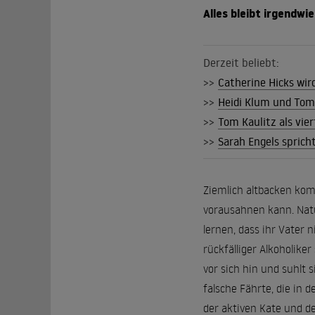
Alles bleibt irgendwi
Derzeit beliebt:
>>
Catherine Hicks wir
>>
Heidi Klum und Tom K
>>
Tom Kaulitz als vier
>>
Sarah Engels sprich
Ziemlich altbacken kom
vorausahnen kann. Natü
lernen, dass ihr Vater 
rückfälliger Alkoholike
vor sich hin und suhlt 
falsche Fährte, die in 
der aktiven Kate und de