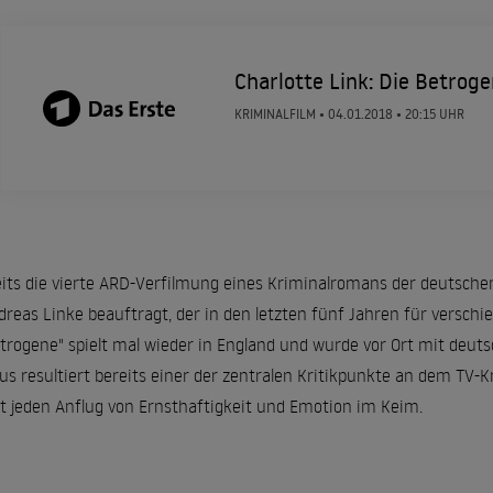
Charlotte Link: Die Betrog
KRIMINALFILM •
04.01.2018
• 20:15 UHR
eits die vierte ARD-Verfilmung eines Kriminalromans der deutschen
reas Linke beauftragt, der in den letzten fünf Jahren für verschi
trogene" spielt mal wieder in England und wurde vor Ort mit deut
raus resultiert bereits einer der zentralen Kritikpunkte an dem TV-
kt jeden Anflug von Ernsthaftigkeit und Emotion im Keim.