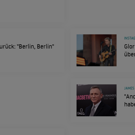
INSTA
rück: "Berlin, Berlin"
Glor
über
JAMES
"And
hab