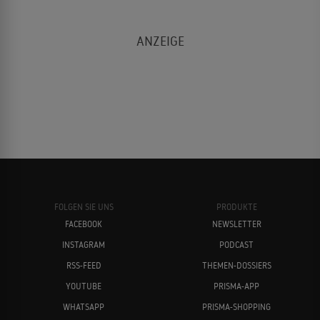
FOLGEN SIE UNS
PRODUKTE
FACEBOOK
NEWSLETTER
INSTAGRAM
PODCAST
RSS-FEED
THEMEN-DOSSIERS
YOUTUBE
PRISMA-APP
WHATSAPP
PRISMA-SHOPPING