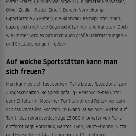
Meter Freistil), Florian Wellbrock (10 Kilometer Freiwasser),
Oliver Zeidler (Ruder-Einer), Doreen Vennekamp
(Sportpistole 25 Meter), die Bahnrad-Teamsprinterinnen,
dazu gleich mehrere Bogenschützinnen und Kanuten. Doch
wie immer wird es natürlich auch große Überraschungen –
und Enttäuschungen – geben.
Auf welche Sportstätten kann man
sich freuen?
Man kann es sich fast denken: Paris bietet "Locations" zum
Zungeschnalzen. Beispiele gefällig? Beachvolleyball unter
dem Eiffelturm, Moderner Fünfkampf und Reiten vor dem
Schloss Versailles, Fechten im Grand Palais oder Surfen auf
Tahiti, das rekordverdächtige 15.000 Kilometer von Paris
entfernt liegt. Bordeaux, Nantes, Lyon, Saint-Étienne, Nizza
und Marseille sind Austragungsorte für mehrere