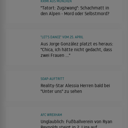
KRIMI AUS MÜNCHEN
"Tatort: Zugzwang": Schachmatt in
den Alpen - Mord oder Selbstmord?
"LET'S DANCE" VOM 25. APRIL
Aus Jorge González platzt es heraus:
"Chica, ich hätte nicht gedacht, dass
zwei Frauen ..."
SOAP-AUFTRITT
Reality-Star Alessia Herren bald bei
"Unter uns" zu sehen
AFC WREXHAM
Unglaublich: Fußballverein von Ryan
Reynolds steigt in 2. Liga auf