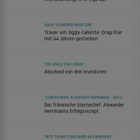
NACH "SCHWERER INFEKTION"
Trauer um Jiggly Caliente: Drag-Star
mit 44 Jahren gestorben
"DIE HÖHLE DER LÖWEN"
Abschied von drei Investoren
"LEBENSLINIEN: ALEXANDER HERRMANN – DER SPITZENKOCH AUS FRANKEN"
Der fränkische Sternechef: Alexander
Herrmanns Erfolgsrezept
"WTF, TRUMP?! WAS WIRD AUS AMERIKA?"