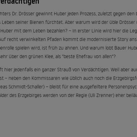
Verdächtigen
hters Dr. Drösser gewinnt Huber jeden Prozess, zuletzt gegen den
Leben seiner Bienen fürchtet. Aber warum wird der üble Drösser
uber mit dem Leben bezahlen? – In erster Linie wird hier die L
Auf recht verwinkelten Pfaden kommt die modernisierte Story ans Z
enrolle spielen wird, ist früh zu ahnen. Und warum lobt Bauer Hu
sehr über den grünen Klee, als "beste Ehefrau von allen"?
t hier jedenfalls ein ganzer Strauß von Verdächtigen. Weil aber au
 ist – neben den Kommissaren wie üblich auch noch die Erzgebirgsf
as Schmidt-Schaller) – bleibt für eine ausgefeiltere Personenpsyc
lder des Erzgebirges werden von der Regie (Uli Zrenner) eher be