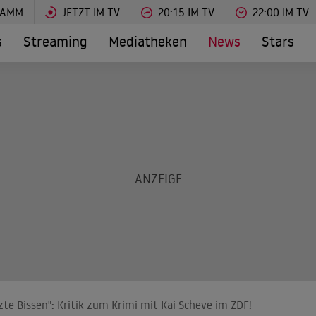
RAMM
JETZT IM TV
20:15 IM TV
22:00 IM TV
s
Streaming
Mediatheken
News
Stars
zte Bissen": Kritik zum Krimi mit Kai Scheve im ZDF!