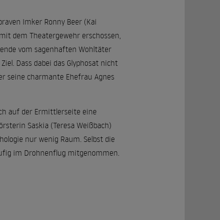
 braven Imker Ronny Beer (Kai
 mit dem Theatergewehr erschossen,
egende vom sagenhaften Wohltäter
iel. Dass dabei das Glyphosat nicht
ber seine charmante Ehefrau Agnes
ch auf der Ermittlerseite eine
örsterin Saskia (Teresa Weißbach)
hologie nur wenig Raum. Selbst die
iläufig im Drohnenflug mitgenommen.