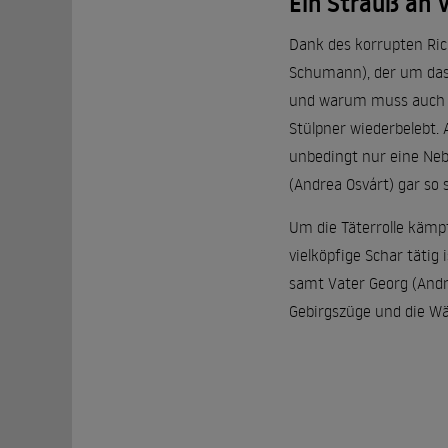
Ein Strauß an 
Dank des korrupten Ric
Schumann), der um das 
und warum muss auch H
Stülpner wiederbelebt. 
unbedingt nur eine Neb
(Andrea Osvárt) gar so 
Um die Täterrolle kämpf
vielköpfige Schar tätig
samt Vater Georg (Andre
Gebirgszüge und die Wä