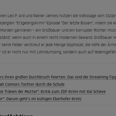
ren Leo P. Ard und Rainer Jahreis nützen die Volkssage vom Stülp
ezeigten "Erzgebirgskrimi"-Episode "Der letzte Bissen", indem sie 
 Morden garnieren – ein Großbauer und ein korrupter Richter müss
Urständ', wenn auch in einem recht modernen Gewand. Großbauer H
 seine Felder verstreut er jede Menge Glyphosat, die Höfe der Ärm
r ist er nicht nur mit Lohndumping, sondern auch auf lebensgefähr
rs ihren großen Durchbruch feierten: Das sind die Streaming-Ti
ah Connors Tochter durch die Schule
Die Tränen der Mutter": Kritik zum ZDF-Krimi mit Kai Scheve
r": Darum geht's im kultigen Eberhofer-Krimi