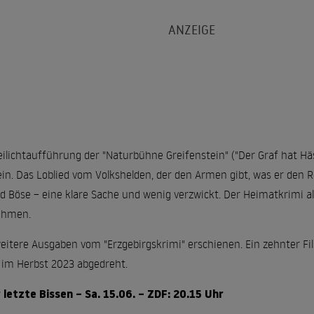
ilichtaufführung der "Naturbühne Greifenstein" ("Der Graf hat Hä
in. Das Loblied vom Volkshelden, der den Armen gibt, was er den 
d Böse – eine klare Sache und wenig verzwickt. Der Heimatkrimi als 
nehmen.
weitere Ausgaben vom "Erzgebirgskrimi" erschienen. Ein zehnter Fi
im Herbst 2023 abgedreht.
 letzte Bissen – Sa. 15.06. – ZDF: 20.15 Uhr