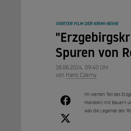
VIERTER FILM DER KRIMI-REIHE
"Erzgebirgskr
Spuren von R
16.06.2024, 09.40 Uhr
von
Hans Czerny
Im vierten Teil des Erz
Mandoki) mit Bauern un
was die Legende des 'Ro