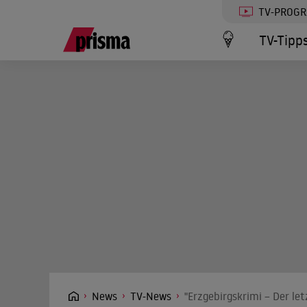
TV-PROG
TV-Tipp
News
TV-News
"Erzgebirgskrimi – Der let