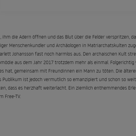
ihm die Adern öffnen und das Blut über die Felder verspritzen, dam
niger Menschenkundler und Archäologen in Matriarchatskulten zu
Scarlett Johansson fast noch harmlos aus. Den archaischen Kult str
komödie aus dem Jahr 2017 trotzdem mehr als einmal. Folgerichtig
es hat, gemeinsam mit Freundinnen ein Mann zu töten. Die ältere
s Publikum ist jedoch vermutlich so emanzipiert und schon so weit
en, dass es herzhaft weiterlacht. Ein ziemlich enthemmendes Erleb
m Free-TV.