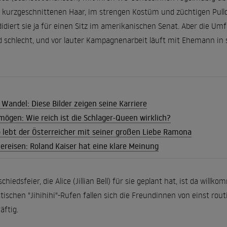
 kurzgeschnittenen Haar, im strengen Kostüm und züchtigen Pullove
ndidiert sie ja für einen Sitz im amerikanischen Senat. Aber die 
d schlecht, und vor lauter Kampagnenarbeit läuft mit Ehemann in 
Wandel: Diese Bilder zeigen seine Karriere
mögen: Wie reich ist die Schlager-Queen wirklich?
o lebt der Österreicher mit seiner großen Liebe Ramona
lbereisen: Roland Kaiser hat eine klare Meinung
chiedsfeier, die Alice (Jillian Bell) für sie geplant hat, ist da 
tischen "Jihihihi"-Rufen fallen sich die Freundinnen von einst rout
äftig.