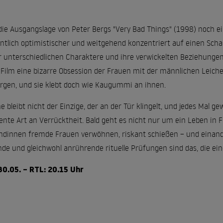
lt die Ausgangslage von Peter Bergs "Very Bad Things" (1998) noch e
tlich optimistischer und weitgehend konzentriert auf einen Schau
er unterschiedlichen Charaktere und ihre verwickelten Beziehunge
er Film eine bizarre Obsession der Frauen mit der männlichen Leiche
sorgen, und sie klebt doch wie Kaugummi an ihnen.
leibt nicht der Einzige, der an der Tür klingelt, und jedes Mal ge
te Art an Verrücktheit. Bald geht es nicht nur um ein Leben in F
dinnen fremde Frauen verwöhnen, riskant schießen – und einande
nde und gleichwohl anrührende rituelle Prüfungen sind das, die ei
 30.05. – RTL: 20.15 Uhr