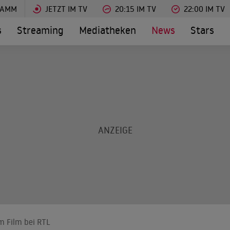
RAMM
JETZT IM TV
20:15 IM TV
22:00 IM TV
s
Streaming
Mediatheken
News
Stars
um Film bei RTL