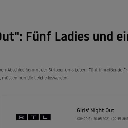
 Out": Fünf Ladies und e
nen-Abschied kommt der Stripper ums Leben. Fünf hinreißende Fre
, müssen nun die Leiche loswerden.
Girls' Night Out
KOMÖDIE •
30.05.2021
• 20:15 UH