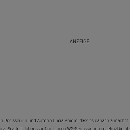
n Regisseurin und Autorin Lucia Aniello, dass es danach zunächst n
sica (Scarlett Johansson) mit ihren WG-Genossinnen regelmäßig üb