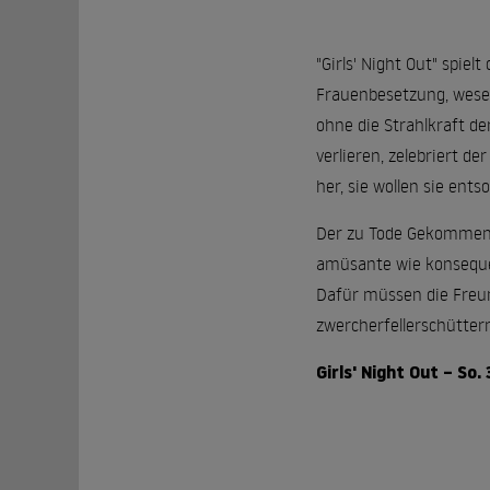
"Girls' Night Out" spie
Frauenbesetzung, wesen
ohne die Strahlkraft d
verlieren, zelebriert d
her, sie wollen sie ent
Der zu Tode Gekommene b
amüsante wie konsequen
Dafür müssen die Freun
zwercherfellerschütter
Girls' Night Out – So.