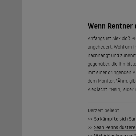
Wenn Rentner d
Anfangs ist Alex bloß Pi
angeheuert. Wohl um ih
nachhängt und zunehmen
gegenüber, die ihn bitt
mit einer dringenden A
dem Monitor. "Ähm, gibt
Alex lacht. "Nein, leider 
Derzeit beliebt:
>>
So kämpfte sich Sar
>>
Sean Penns düstere
>>
WM-Ablenkung gefäll