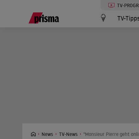
TV-PROG
TV-Tipp
News
TV-News
"Monsieur Pierre geht onl