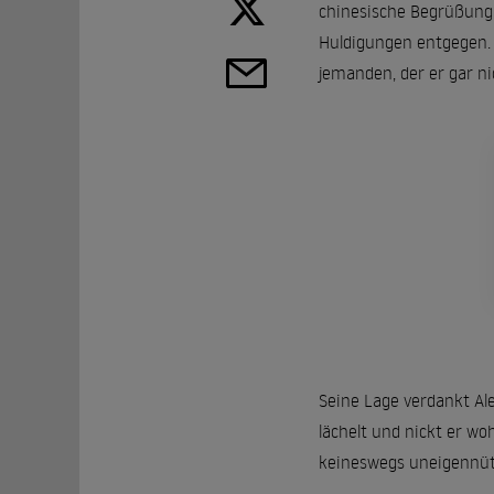
chinesische Begrüßung 
Huldigungen entgegen. S
jemanden, der er gar ni
Seine Lage verdankt Al
lächelt und nickt er wo
keineswegs uneigennützig