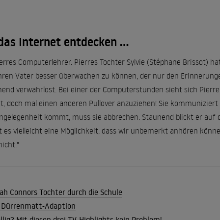
as Internet entdecken ...
erres Computerlehrer. Pierres Tochter Sylvie (Stéphane Brissot) hat
ren Vater besser überwachen zu können, der nur den Erinnerunge
d verwahrlost. Bei einer der Computerstunden sieht sich Pierre p
et, doch mal einen anderen Pullover anzuziehen! Sie kommuniziert 
ngelegenheit kommt, muss sie abbrechen. Staunend blickt er auf da
 es vielleicht eine Möglichkeit, dass wir unbemerkt anhören können
nicht."
ah Connors Tochter durch die Schule
 Dürrenmatt-Adaption
ig? Mit diesen drei TV-Highlights kein Problem!