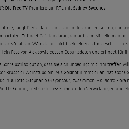
lt": Die Free-TV-Premiere auf RTL mit Sydney Sweeney
ologie, fängt Pierre damit an, allein im Internet zu surfen, und wi
gportalen. Er findet Gefallen daran, romantische Mitteilungen an 
u vor 40 Jahren. Wäre da nur nicht sein eigenes fortgeschrittenes
fil ein Foto von Alex sowie dessen Geburtsdaten und erfindet für i
 Schreibstil so gut an, dass sie sich unbedingt mit ihm treffen wil
 der Brüsseler Weinstube ein. Aus Geldnot nimmt er an, hat aber Gew
kelin Juliette (Stéphanie Grayencour) zusammen. Als Pierre Flora n
 Wind bekommt, treiben die haarsträubenden Verwicklungen und M