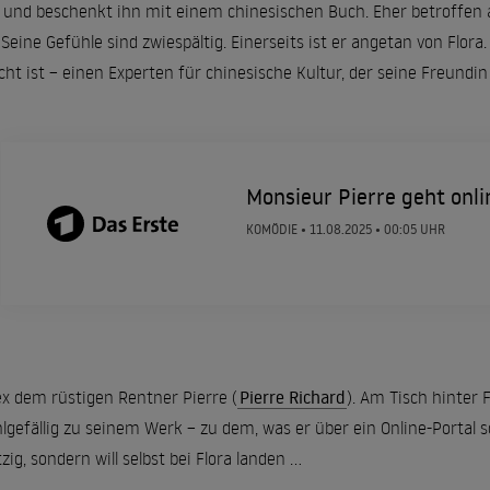
und beschenkt ihn mit einem chinesischen Buch. Eher betroffen a
eine Gefühle sind zwiespältig. Einerseits ist er angetan von Flora. 
cht ist – einen Experten für chinesische Kultur, der seine Freundin
Monsieur Pierre geht onli
KOMÖDIE •
11.08.2025
• 00:05 UHR
ex dem rüstigen Rentner Pierre (
Pierre Richard
). Am Tisch hinter F
hlgefällig zu seinem Werk – zu dem, was er über ein Online-Portal s
, sondern will selbst bei Flora landen ...