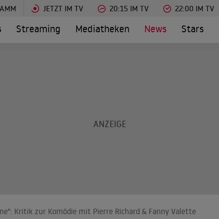
RAMM
JETZT IM TV
20:15 IM TV
22:00 IM TV
s
Streaming
Mediatheken
News
Stars
ine": Kritik zur Komödie mit Pierre Richard & Fanny Valette