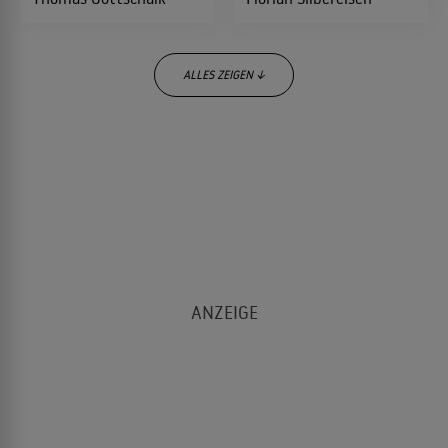
Schumacher enthüllt: Ohne Millionen
kein Formel-1-Traum!
ALLES ZEIGEN ↓
RAABS TV-COMEBACK
Neue Folgen, neue Eventshow: So geht
es nach der Sommerpause für Stefan
Raab bei RTL weiter
Kai Pflaume
Ina Müller
„FRÜHSTÜCK BEI BARBARA“
Barbara Schöneberger sieht Dating-
Apps kritisch - und fürchtet KI-
Entwicklung
SPANNUNG IM SCHLOSS
Hazel Brugger
Barbara Schöne
"Die Verräter" 2026: Diese Promis