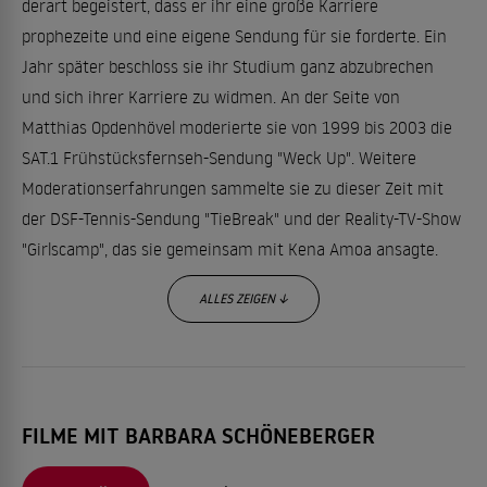
derart begeistert, dass er ihr eine große Karriere
prophezeite und eine eigene Sendung für sie forderte. Ein
Jahr später beschloss sie ihr Studium ganz abzubrechen
und sich ihrer Karriere zu widmen. An der Seite von
Matthias Opdenhövel moderierte sie von 1999 bis 2003 die
SAT.1 Frühstücksfernseh-Sendung "Weck Up". Weitere
Moderationserfahrungen sammelte sie zu dieser Zeit mit
der DSF-Tennis-Sendung "TieBreak" und der Reality-TV-Show
"Girlscamp", das sie gemeinsam mit Kena Amoa ansagte.
ALLES ZEIGEN ↓
Da sie offensichtlich Gefallen an dem Flirt mit der Kamera
Der
gefunden hatte, probierte sich Barbara in dem Film "
Himmel kann warten
" (2000) erstmals als
FILME MIT BARBARA SCHÖNEBERGER
Schauspielerin in einer kleinen Nebenrolle aus. Seither wirkt
sie immer wieder - vorzugsweise in Kinderfilmen - mit und