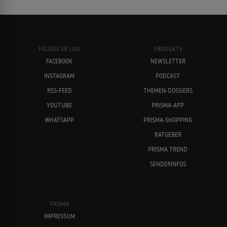
würden perfekt ins Schloss der
Intrigen passen
FOLGEN SIE UNS
PRODUKTE
FACEBOOK
NEWSLETTER
EMOTIONALES GESTÄNDNIS
Maite Kelly spricht über Empty-Nest-
INSTAGRAM
PODCAST
Syndrom nach Auszug ihrer Tochter
Jörg Pilawa
Judith Rakers
RSS-FEED
THEMEN-DOSSIERS
YOUTUBE
PRISMA-APP
WHATSAPP
PRISMA-SHOPPING
RATGEBER
PRISMA TREND
SENDERINFOS
Carolin Kebekus
Hans Sigl
PRISMA
IMPRESSUM