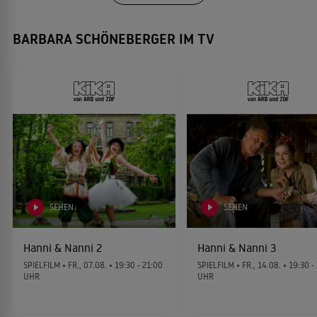
war allerdings bei weitem nicht so erfolgreich wie erhofft
und wurde nach 15 Ausgaben und zwei Best-Of-Sendungen
BARBARA SCHÖNEBERGER IM TV
Lindburgs Fall
Niko, ein Rentier hebt ab
2011
eingestellt.
KRIMIKOMÖDIE
TRICKFILM
Freche Mädchen 2
2010
JUGENDKOMÖDIE
Herr Bello
2007
SEHEN
SEHEN
KINDERFILM
Hanni & Nanni 2
Hanni & Nanni 3
SPIELFILM •
FR., 07.08.
• 19:30 - 21:00
SPIELFILM •
FR., 14.08.
• 19:30 -
Der Räuber Hotzenplotz
UHR
UHR
2006
KINDERFILM