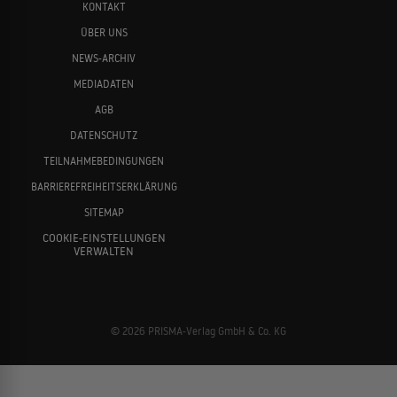
KONTAKT
ÜBER UNS
NEWS-ARCHIV
MEDIADATEN
Annette Frier
Dirk Bach
AGB
DATENSCHUTZ
TEILNAHMEBEDINGUNGEN
BARRIEREFREIHEITSERKLÄRUNG
SITEMAP
COOKIE-EINSTELLUNGEN
VERWALTEN
Henning Baum
Anke Engelke
© 2026 PRISMA-Verlag GmbH & Co. KG