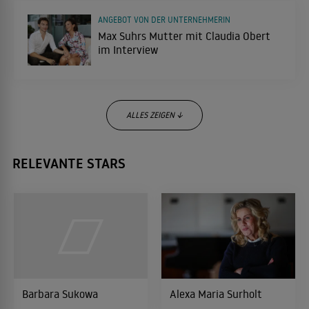
luxoriösen Lebensstil an der Liebe der beiden gezweifelt. Die
ANGEBOT VON DER UNTERNEHMERIN
kritischen Stimmen entgegnet das Paar bisher mit
Max Suhrs Mutter mit Claudia Obert
im Interview
schlagfertigen Sprüchen.
ALLES ZEIGEN ↓
SPEZIELLES DUELL
RELEVANTE STARS
Max Suhr verrät: so speziell hat sich
Claudia Obert auf "Promis unter
Palmen" vorbereitet
KONKURRENZ FÜR MAX SUHR?
Claudia Obert kuschelt fremd! Sind die
Unternehmerin und Max Suhr noch
Barbara Sukowa
zusammen?
Alexa Maria Surholt