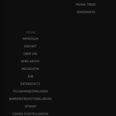
PRISMA TREND
SENDERINFOS
Patrick Swayze
Sydney Sweeney
PRISMA
IMPRESSUM
KONTAKT
ÜBER UNS
NEWS-ARCHIV
MEDIADATEN
Taylor Swift
Tilda Swinton
AGB
DATENSCHUTZ
TEILNAHMEBEDINGUNGEN
BARRIEREFREIHEITSERKLÄRUNG
SITEMAP
COOKIE-EINSTELLUNGEN