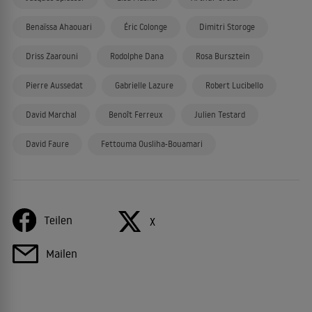
Benaïssa Ahaouari
Éric Colonge
Dimitri Storoge
Driss Zaarouni
Rodolphe Dana
Rosa Bursztein
Pierre Aussedat
Gabrielle Lazure
Robert Lucibello
David Marchal
Benoît Ferreux
Julien Testard
David Faure
Fettouma Ousliha-Bouamari
Teilen
X
Mailen