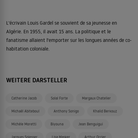
L'écrivain Louis Gardel se souvient de sa jeunesse en
Algérie. En 1955, il avait 15 ans. La politique et le
fanatisme allaient l'emporter sur les longues années de co-
habitation coloniale.
WEITERE DARSTELLER
Catherine Jacob
Solal Forte
Margaux Chatelier
Michaël Abiteboul
Anthony Sonigo
Khalid Berkouz
Michèle Moretti
Biyouna
Jean Benguigui
Jacques Spiesser
Lisa Masker
Arthur Orcier