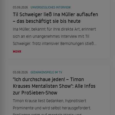
05.08.2026
UNVERGESSLICHES INTERVIEW
Til Schweiger ließ Ina Müller auflaufen
– das beschäftigt sie bis heute
Ina Müller, bekannt für ihre direkte Art, erinnert
sich an ein unangenehmes Interview mit Til
Schweiger. Trotz intensiver Bemühungen stieß
sie auf Ablehnung, was sie nachhaltig prägte.
MEHR
05.08.2026
GEDANKENSPIELE IM TV
"Ich durchschaue jeden! – Timon
Krauses Mentalisten Show": Alle Infos
zur ProSieben-Show
Timon Krause liest Gedanken, hypnotisiert
Prominente und wird selbst herausgefordert.