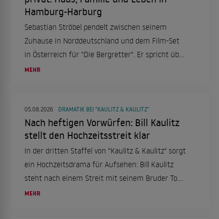
Hamburg-Harburg
Sebastian Ströbel pendelt zwischen seinem
Zuhause in Norddeutschland und dem Film-Set
in Österreich für "Die Bergretter". Er spricht über
sein Familienleben, seinen Einrichtungsstil und
MEHR
sein Traumhaus.
05.08.2026
DRAMATIK BEI "KAULITZ & KAULITZ"
Nach heftigen Vorwürfen: Bill Kaulitz
stellt den Hochzeitsstreit klar
In der dritten Staffel von "Kaulitz & Kaulitz" sorgt
ein Hochzeitsdrama für Aufsehen: Bill Kaulitz
steht nach einem Streit mit seinem Bruder Tom
im Zentrum der Kritik.
MEHR