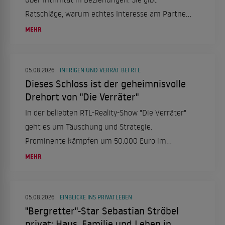
Ratschläge, warum echtes Interesse am Partner
der Schlüssel zum Glück ist.
MEHR
05.08.2026
INTRIGEN UND VERRAT BEI RTL
Dieses Schloss ist der geheimnisvolle
Drehort von "Die Verräter"
In der beliebten RTL-Reality-Show "Die Verräter"
geht es um Täuschung und Strategie.
Prominente kämpfen um 50.000 Euro im
mystischen Ambiente historischer Schlösser in
MEHR
Frankreich und Belgien.
05.08.2026
EINBLICKE INS PRIVATLEBEN
"Bergretter"-Star Sebastian Ströbel
privat: Haus, Familie und Leben in