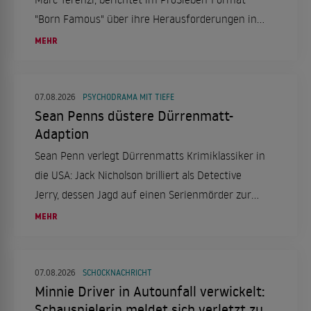
"Born Famous" über ihre Herausforderungen in
der Schule aufgrund von Legasthenie und ihren
MEHR
erfolgreichen Schulabschluss.
07.08.2026
PSYCHODRAMA MIT TIEFE
Sean Penns düstere Dürrenmatt-
Adaption
Sean Penn verlegt Dürrenmatts Krimiklassiker in
die USA: Jack Nicholson brilliert als Detective
Jerry, dessen Jagd auf einen Serienmörder zur
Obsession wird. Ein düsteres Psychodrama, das
MEHR
tief in die Seelenqualen des Ermittlers eintaucht.
07.08.2026
SCHOCKNACHRICHT
Minnie Driver in Autounfall verwickelt:
Schauspielerin meldet sich verletzt zu