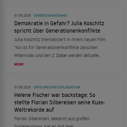
07.08.2026
GENERATIONENDRAMA
Demokratie in Gefahr? Julia Koschitz
spricht über Generationenkonflikte
Julia Koschitz thematisiert in ihrem neuen Film
"Nix ist fix" Generationenkonflikte zwischen
Millennials und Gen Z. Dabei werden aktuelle
gesellschaftliche und politische Themen
MEHR
aufgegriffen.
07.08.2026
ERFOLGREICHER SCHLAGERSTAR
Helene Fischer war backstage: So
stellte Florian Silbereisen seine Kuss-
Weltrekorde auf
Florian Silbereisen, bekannt aus großen
Schlagershows, hat es mit zwei