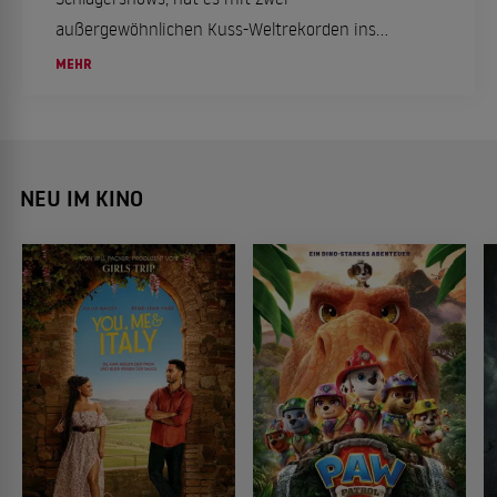
außergewöhnlichen Kuss-Weltrekorden ins
"Guinness-Buch der Rekorde" geschafft. Wir
MEHR
haben die Details im Überblick.
NEU IM KINO