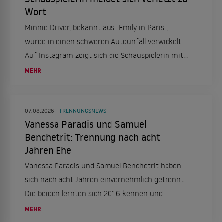
Wort
Minnie Driver, bekannt aus "Emily in Paris",
wurde in einen schweren Autounfall verwickelt.
Auf Instagram zeigt sich die Schauspielerin mit
einer Halskrause und berichtet von dem Vorfall,
MEHR
der sich in Frankreich ereignete.
07.08.2026
TRENNUNGSNEWS
Vanessa Paradis und Samuel
Benchetrit: Trennung nach acht
Jahren Ehe
Vanessa Paradis und Samuel Benchetrit haben
sich nach acht Jahren einvernehmlich getrennt.
Die beiden lernten sich 2016 kennen und
heirateten 2018. Ein Statement ihres
MEHR
Managements bestätigt die Trennung.