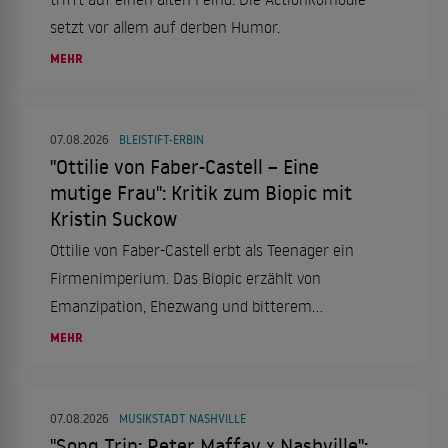
setzt vor allem auf derben Humor.
MEHR
07.08.2026
BLEISTIFT-ERBIN
"Ottilie von Faber-Castell – Eine
mutige Frau": Kritik zum Biopic mit
Kristin Suckow
Ottilie von Faber-Castell erbt als Teenager ein
Firmenimperium. Das Biopic erzählt von
Emanzipation, Ehezwang und bitterem
Scheitern.
MEHR
07.08.2026
MUSIKSTADT NASHVILLE
"Song Trip: Peter Maffay x Nashville":