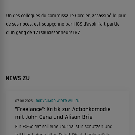
Un des collègues du commissaire Cordier, assassiné le jour
de ses noces, est soupçonné par l'IGS d'avoir fait partie
d'un gang de 171saucissonneurs187.
NEWS ZU
07.08.2026
BODYGUARD WIDER WILLEN
"Freelance": Kritik zur Actionkomödie
mit John Cena und Alison Brie
Ein Ex-Soldat soll eine Journalistin schützen und
trifft auf einen alten Feind. Die Actionkomödie