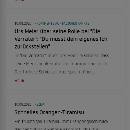
und die Erfahrungen, die ihn als Künstler geprägt
haben.
10.08.2026
PROMINENTE AUF FALSCHER FÄHRTE
Urs Meier über seine Rolle bei "Die
Verräter": "Du musst dein eigenes Ich
zurückstellen"
In "Die Verräter" muss Urs Meier erkennen, dass
seine Menschenkenntnis nicht immer ausreicht.
Der frühere Schiedsrichter spricht über
Gewissensbisse und seine Erfahrungen in der
MEHR
Show.
10.08.2026
REZEPT
Schnelles Orangen-Tiramisu
Ein fruchtiges Tiramisu mit Orangengeschmack,
das ganz ohne Alkohol auskommt. Ideal für