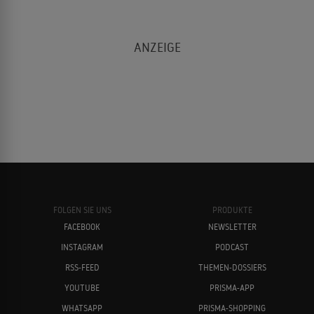
FOLGEN SIE UNS
PRODUKTE
FACEBOOK
NEWSLETTER
INSTAGRAM
PODCAST
RSS-FEED
THEMEN-DOSSIERS
YOUTUBE
PRISMA-APP
WHATSAPP
PRISMA-SHOPPING