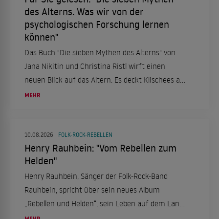
des Alterns. Was wir von der
psychologischen Forschung lernen
können"
Das Buch "Die sieben Mythen des Alterns" von
Jana Nikitin und Christina Ristl wirft einen
neuen Blick auf das Altern. Es deckt Klischees auf
und zeigt, dass es nicht "die Alten" gibt, sondern
MEHR
individuelle Perspektiven auf das Alter.
10.08.2026
FOLK-ROCK-REBELLEN
Henry Rauhbein: "Vom Rebellen zum
Helden"
Henry Rauhbein, Sänger der Folk-Rock-Band
Rauhbein, spricht über sein neues Album
„Rebellen und Helden“, sein Leben auf dem Land
in Nordhessen, seine Leidenschaft für Eishockey
MEHR