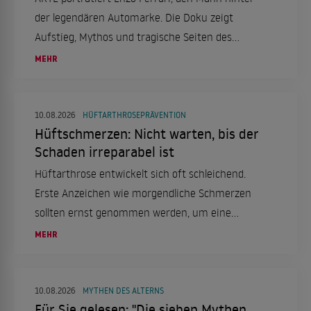
der legendären Automarke. Die Doku zeigt
Aufstieg, Mythos und tragische Seiten des
Rennsports.
MEHR
10.08.2026
HÜFTARTHROSEPRÄVENTION
Hüftschmerzen: Nicht warten, bis der
Schaden irreparabel ist
Hüftarthrose entwickelt sich oft schleichend.
Erste Anzeichen wie morgendliche Schmerzen
sollten ernst genommen werden, um eine
spätere OP zu vermeiden. Moderne
MEHR
Behandlungsmethoden und eine gesunde
Lebensweise können helfen, die
Gelenkgesundheit zu erhalten.
10.08.2026
MYTHEN DES ALTERNS
Für Sie gelesen: "Die sieben Mythen