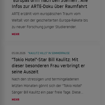
"Europas Griff nach den Sternen": Alle
Infos zur ARTE-Doku über Raumfahrt
ARTE erzählt vom europäischen Traum vom
Weltall: von der gescheiterten Europa-Rakete bis
zu neuer Forschung junger Studierender.
MEHR
05.08.2026
"KAULITZ HILLS" IN SOMMERPAUSE
"Tokio Hotel"-Star Bill Kaulitz: Mit
dieser besonderen Frau verbringt er
seine Auszeit
Nach den stressigen und termingeladenen
letzten Monaten gönnt sich der "Tokio Hotel"
Sänger Bill Kaulitz ein paar freie Tage. Diese
verbringt er in Italien, genauer gesagt in Rom.
MEHR