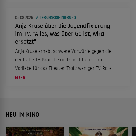
Das aber nicht alleine, sondern mit einer ganz
besonderen Frau an seiner Seite.
05.08.2026
ALTERSDISKRIMINIERUNG
Anja Kruse über die Jugendfixierung
im TV: "Alles, was über 60 ist, wird
ersetzt"
Anja Kruse erhebt schwere Vorwürfe gegen die
deutsche TV-Branche und spricht über ihre
Vorliebe für das Theater. Trotz weniger TV-Rollen
bleibt sie aktiv und engagiert.
MEHR
NEU IM KINO