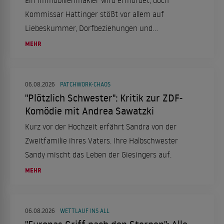
Ein Immobilienmakler wird ermordet, doch
Kommissar Hattinger stößt vor allem auf
Liebeskummer, Dorfbeziehungen und
trügerische Idylle.
MEHR
06.08.2026
PATCHWORK-CHAOS
"Plötzlich Schwester": Kritik zur ZDF-
Komödie mit Andrea Sawatzki
Kurz vor der Hochzeit erfährt Sandra von der
Zweitfamilie ihres Vaters. Ihre Halbschwester
Sandy mischt das Leben der Giesingers auf.
MEHR
06.08.2026
WETTLAUF INS ALL