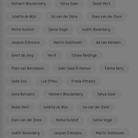
Helmert Woudenberg
Yahya Gaier
Sedat Mert
Juliette de Wijn
Jos van der Donk
Koen van der Donk
Micha Hulshof
Sanne Vogel
Judith Bovenberg
Jacques D'Ancona
Martin Koolhoven
Ad van Kempen
Geert de Jong
Yes-R
Tjitske Reidinga
Plien van Bennekom
Sabri Saad El-Hamus
Fatma Genç
Sadik Eksi
Luk D'Heu
Frieda Pittoors
Gene Bervoets
Helmert Woudenberg
Yahya Gaier
Sedat Mert
Juliette de Wijn
Jos van der Donk
Koen van der Donk
Micha Hulshof
Sanne Vogel
Judith Bovenberg
Jacques D'Ancona
Martin Koolhoven