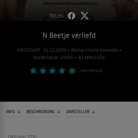
TEILEN
N Beetje verliefd
KINOSTART: 14.12.2006 • Romantische komedie •
Niederlande (2006) • 83 MINUTEN
Lesermeinung
INFO
BESCHREIBUNG
DARSTELLER
ORIGINALTITEL