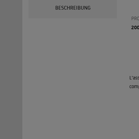
BESCHREIBUNG
PR
20
L'as
comp