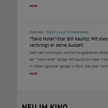
MEHR
05.08.2026
"KAULITZ HILLS" IN SOMMERPAUSE
"Tokio Hotel"-Star Bill Kaulitz: Mit di
verbringt er seine Auszeit
Nach den stressigen und termingeladenen letzt
der "Tokio Hotel" Sänger Bill Kaulitz ein paar frei
in Italien, genauer gesagt in Rom. Das aber nicht
einer ganz besonderen Frau an seiner Seite.
MEHR
NEU IM KINO