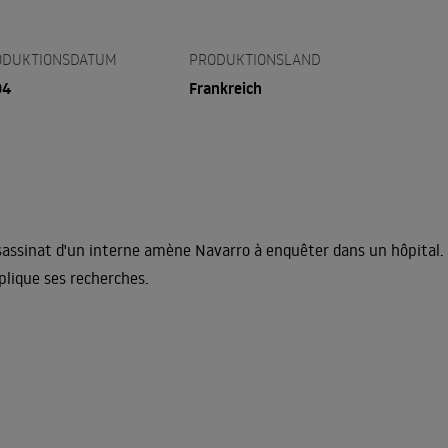
ODUKTIONSDATUM
PRODUKTIONSLAND
04
Frankreich
sassinat d'un interne amène Navarro à enquêter dans un hôpital. I
lique ses recherches.