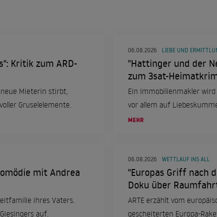
06.08.2026
LIEBE UND ERMITTL
": Kritik zum ARD-
"Hattinger und der Ne
zum 3sat-Heimatkrimi
neue Mieterin stirbt,
Ein Immobilienmakler wird
voller Gruselelemente.
vor allem auf Liebeskummer
MEHR
06.08.2026
WETTLAUF INS ALL
-Komödie mit Andrea
"Europas Griff nach d
Doku über Raumfahr
itfamilie ihres Vaters.
ARTE erzählt vom europäis
Giesingers auf.
gescheiterten Europa-Rake