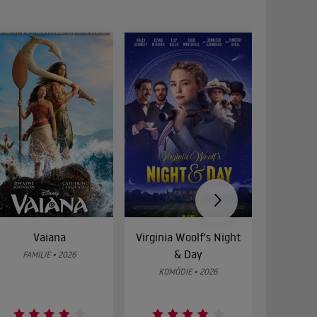
Vaiana
Virginia Woolf's Night
Etw
& Day
Bes
FAMILIE • 2026
KOMÖDIE • 2026
DRA