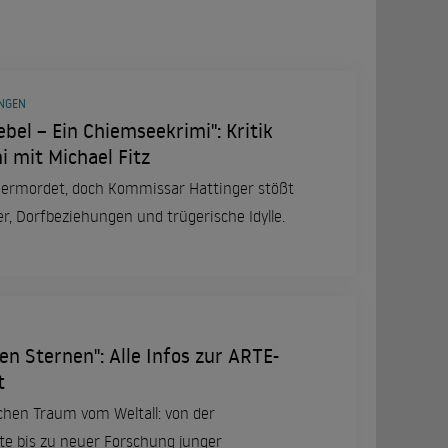
UNGEN
bel – Ein Chiemseekrimi": Kritik
 mit Michael Fitz
 ermordet, doch Kommissar Hattinger stößt
, Dorfbeziehungen und trügerische Idylle.
en Sternen": Alle Infos zur ARTE-
t
chen Traum vom Weltall: von der
te bis zu neuer Forschung junger