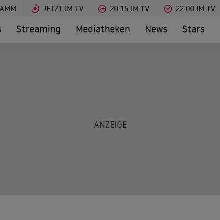
RAMM
JETZT IM TV
20:15 IM TV
22:00 IM TV
s
Streaming
Mediatheken
News
Stars