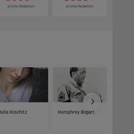
prisma-Redaktion
prisma-Redaktion
prism
Julia Koschitz
Humphrey Bogart
Cathy 